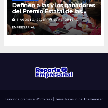
Definen a las y los ganadores
del Premio Estatal de las
Juventudes 2026
6 AGOSTO, 2026
EL REPORTERO
EMPRESARIAL
Funciona gracias a WordPress
|
Tema: Newsup de
Themeansar