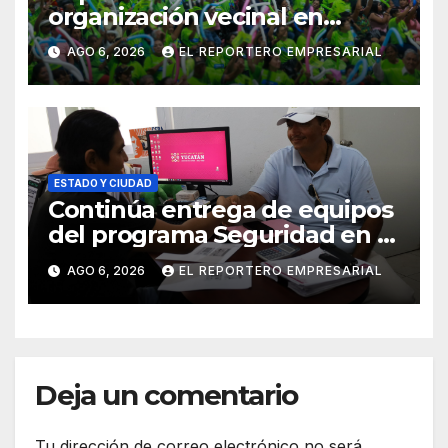
organización vecinal en
Mérida y suma a comités de
AGO 6, 2026
EL REPORTERO EMPRESARIAL
vigilancia en la prevención
social del delito
ESTADO Y CIUDAD
Continúa entrega de equipos
del programa Seguridad en el
Mar
AGO 6, 2026
EL REPORTERO EMPRESARIAL
Deja un comentario
Tu dirección de correo electrónico no será