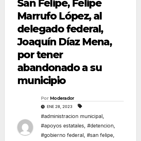
San Felipe, Felipe
Marrufo López, al
delegado federal,
Joaquín Díaz Mena,
por tener
abandonado a su
municipio
Por
Moderador
ENE 28, 2023
#administracion municipal
,
#apoyos estatales
,
#detencion
,
#gobierno federal
,
#san felipe
,