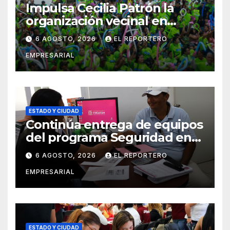
Impulsa Cecilia Patrón la
organización vecinal en
Mérida y suma a comités de
6 AGOSTO, 2026
EL REPORTERO
vigilancia en la prevención
EMPRESARIAL
social del delito
ESTADO Y CIUDAD
Continúa entrega de equipos
del programa Seguridad en
el Mar
6 AGOSTO, 2026
EL REPORTERO
EMPRESARIAL
ESTADO Y CIUDAD