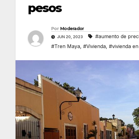
pesos
Por
Moderador
#aumento de prec
JUN 20, 2023
#Tren Maya
,
#Vivienda
,
#vivienda en