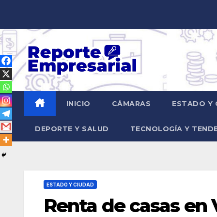
Saltar
al
contenido
INICIO
CÁMARAS
ESTADO Y 
DEPORTE Y SALUD
TECNOLOGÍA Y TEND
ESTADO Y CIUDAD
Renta de casas en V