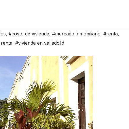
ios
,
#costo de vivienda
,
#mercado inmobiliario
,
#renta
,
 renta
,
#vivienda en valladolid