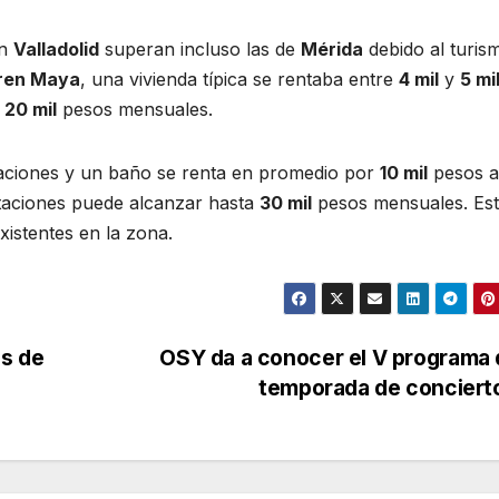
en
Valladolid
superan incluso las de
Mérida
debido al turis
Tren Maya
, una vivienda típica se rentaba entre
4 mil
y
5 mi
y
20 mil
pesos mensuales.
itaciones y un baño se renta en promedio por
10 mil
pesos a
itaciones puede alcanzar hasta
30 mil
pesos mensuales. Es
istentes en la zona.
es de
OSY da a conocer el V programa 
temporada de concier