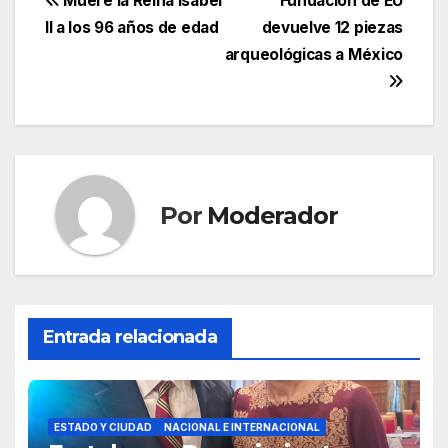
Navegación
Muere la Reina Isabel
Fundación de EU
II a los 96 años de edad
devuelve 12 piezas
de
arqueológicas a México
entradas
Por
Moderador
Entrada relacionada
ESTADO Y CIUDAD
NACIONAL E INTERNACIONAL