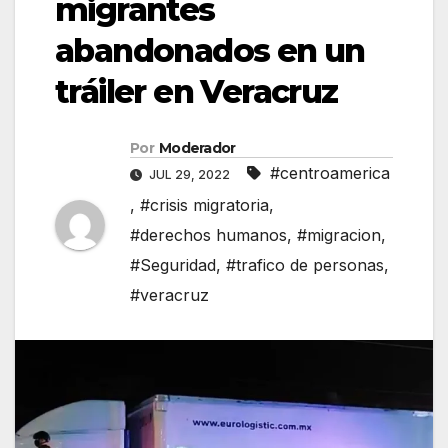
migrantes
abandonados en un
tráiler en Veracruz
Por
Moderador
#centroamerica
JUL 29, 2022
,
#crisis migratoria
,
#derechos humanos
,
#migracion
,
#Seguridad
,
#trafico de personas
,
#veracruz