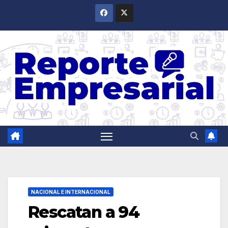
Saltar
al
contenido
NACIONAL E INTERNACIONAL
Rescatan a 94