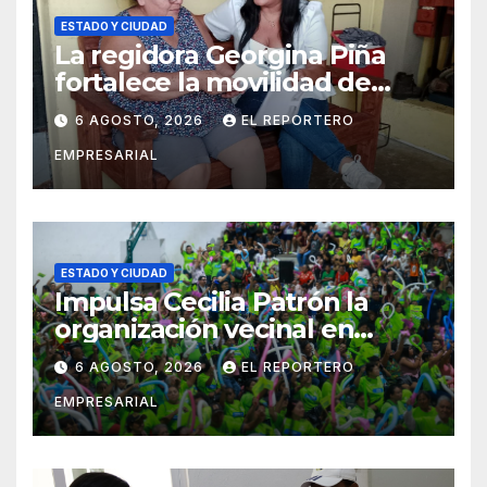
ESTADO Y CIUDAD
La regidora Georgina Piña
fortalece la movilidad de
adultos mayores con la
6 AGOSTO, 2026
EL REPORTERO
entrega de aparatos
EMPRESARIAL
ortopédicos
ESTADO Y CIUDAD
Impulsa Cecilia Patrón la
organización vecinal en
Mérida y suma a comités de
6 AGOSTO, 2026
EL REPORTERO
vigilancia en la prevención
EMPRESARIAL
social del delito