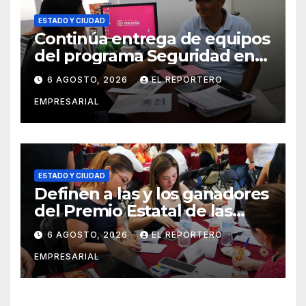
ESTADO Y CIUDAD
Continúa entrega de equipos
del programa Seguridad en
el Mar
6 AGOSTO, 2026
EL REPORTERO
EMPRESARIAL
ESTADO Y CIUDAD
Definen a las y los ganadores
del Premio Estatal de las
Juventudes 2026
6 AGOSTO, 2026
EL REPORTERO
EMPRESARIAL