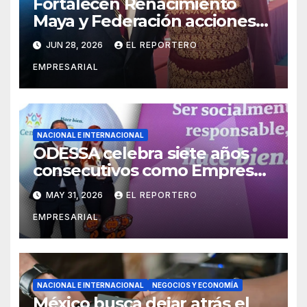
Fortalecen Renacimiento
Maya y Federación acciones
para consolidar un sistema de
JUN 28, 2026
EL REPORTERO
salud digno para las familias
EMPRESARIAL
yucatecas
NACIONAL E INTERNACIONAL
ODESSA celebra siete años
consecutivos como Empresa
Socialmente Responsable
MAY 31, 2026
EL REPORTERO
EMPRESARIAL
NACIONAL E INTERNACIONAL
NEGOCIOS Y ECONOMÍA
México busca dejar atrás el