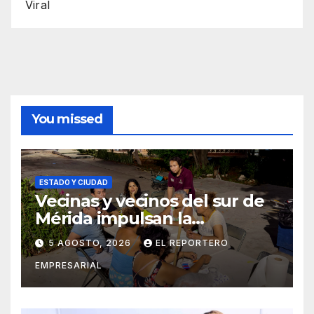
Viral
You missed
ESTADO Y CIUDAD
Vecinas y vecinos del sur de
Mérida impulsan la
recuperación de espacios
5 AGOSTO, 2026
EL REPORTERO
comunitarios
EMPRESARIAL