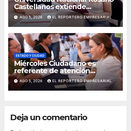
Castellanos extiende
convocatoria de ingreso al 31
AGO 5, 2026
EL REPORTERO EMPRESARIAL
de agosto
ESTADO Y CIUDAD
Miércoles Ciudadano es
referente de atención
oportuna y clara para las y los
AGO 5, 2026
EL REPORTERO EMPRESARIAL
meridanos; Cecilia Patrón
Deja un comentario