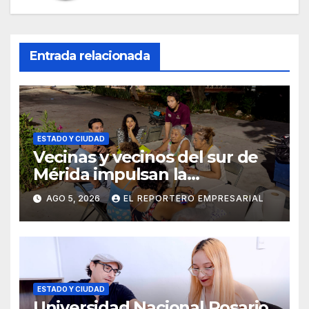
Entrada relacionada
ESTADO Y CIUDAD
Vecinas y vecinos del sur de
Mérida impulsan la
recuperación de espacios
AGO 5, 2026
EL REPORTERO EMPRESARIAL
comunitarios
ESTADO Y CIUDAD
Universidad Nacional Rosario