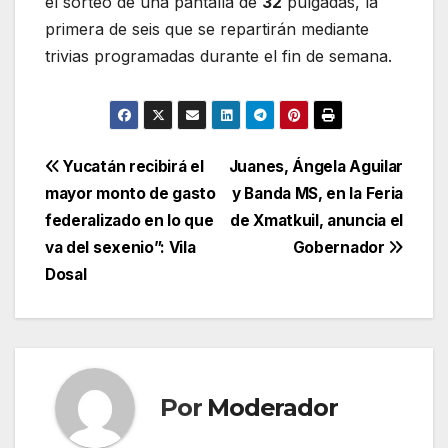
el sorteo de una pantalla de
32
pulgadas, la
primera de seis que se repartirán mediante
trivias programadas durante el fin de semana.
Navegación
Yucatán recibirá el
Juanes, Ángela Aguilar
mayor monto de gasto
y Banda MS, en la Feria
de
federalizado en lo que
de Xmatkuil, anuncia el
entradas
va del sexenio”: Vila
Gobernador
Dosal
Por
Moderador