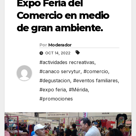
Expo Feria del
Comercio en medio
de gran ambiente.
Por
Moderador
OCT 14, 2022
#actividades recreativas
,
#canaco servytur
,
#comercio
,
#degustacion
,
#eventos familiares
,
#expo feria
,
#Mérida
,
#promociones