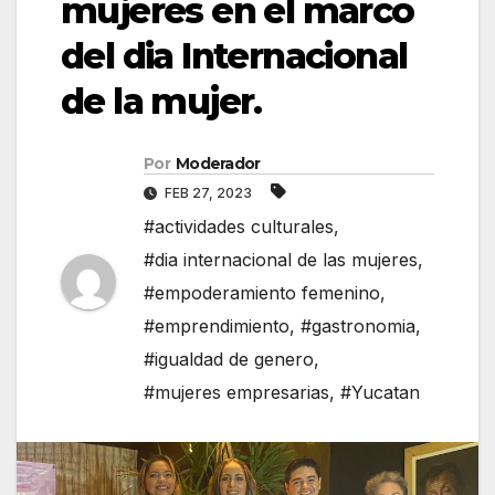
mujeres en el marco
del dia Internacional
de la mujer.
Por
Moderador
FEB 27, 2023
#actividades culturales
,
#dia internacional de las mujeres
,
#empoderamiento femenino
,
#emprendimiento
,
#gastronomia
,
#igualdad de genero
,
#mujeres empresarias
,
#Yucatan