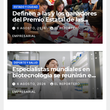
ESTADO Y CIUDAD
Definen a las y los ganadores
del Premio Estatal de las
Juventudes 2026
6 AGOSTO, 2026
EL REPORTERO
EMPRESARIAL
DEPORTE Y SALUD
Especialistas mundiales en
biotecnología se reunirán en
Yucatán
6 AGOSTO, 2026
EL REPORTERO
EMPRESARIAL