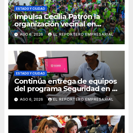
ESTADO Y CIUDAD
Impulsa Cecilia Patrón la
organización vecinal en
Mérida y suma a comités de
AGO 6, 2026
EL REPORTERO EMPRESARIAL
vigilancia en la prevención
social del delito
ESTADO Y CIUDAD
Continúa entrega de equipos
del programa Seguridad en el
Mar
AGO 6, 2026
EL REPORTERO EMPRESARIAL