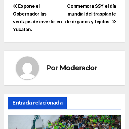
Navegación
Expone el
Conmemora SSY el día
Gobernador las
mundial del trasplante
de
ventajas de invertir en
de órganos y tejidos.
entradas
Yucatan.
Por
Moderador
Entrada relacionada