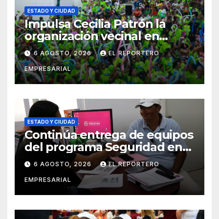
ESTADO Y CIUDAD
Impulsa Cecilia Patrón la
organización vecinal en
Mérida y suma a comités de
6 AGOSTO, 2026
EL REPORTERO
vigilancia en la prevención
EMPRESARIAL
social del delito
ESTADO Y CIUDAD
Continúa entrega de equipos
del programa Seguridad en
el Mar
6 AGOSTO, 2026
EL REPORTERO
EMPRESARIAL