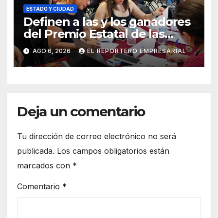
ESTADO Y CIUDAD
Definen a las y los ganadores
del Premio Estatal de las
Juventudes 2026
AGO 6, 2026
EL REPORTERO EMPRESARIAL
Deja un comentario
Tu dirección de correo electrónico no será
publicada.
Los campos obligatorios están
marcados con
*
Comentario
*