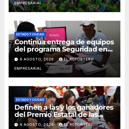
EMPRESARIAL
social del delito
ESTADO Y CIUDAD
Continúa entrega de equipos
del programa Seguridad en
el Mar
6 AGOSTO, 2026
EL REPORTERO
EMPRESARIAL
ESTADO Y CIUDAD
Definen a las y los ganadores
del Premio Estatal de las
Juventudes 2026
6 AGOSTO, 2026
EL REPORTERO