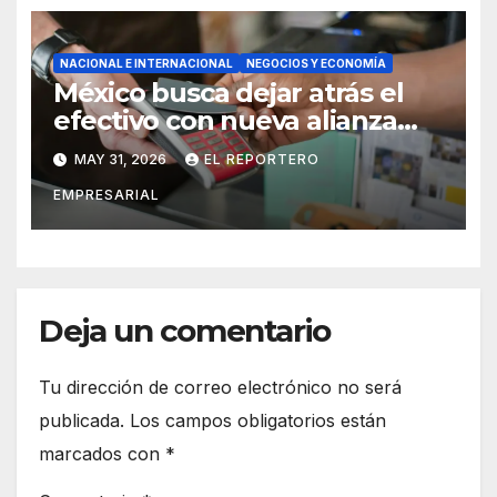
NACIONAL E INTERNACIONAL
NEGOCIOS Y ECONOMÍA
México busca dejar atrás el
efectivo con nueva alianza
entre banca y empresas
MAY 31, 2026
EL REPORTERO
EMPRESARIAL
Deja un comentario
Tu dirección de correo electrónico no será
publicada.
Los campos obligatorios están
marcados con
*