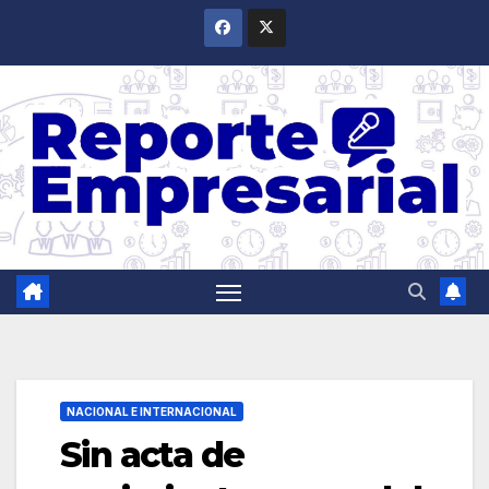
Saltar
al
contenido
NACIONAL E INTERNACIONAL
Sin acta de