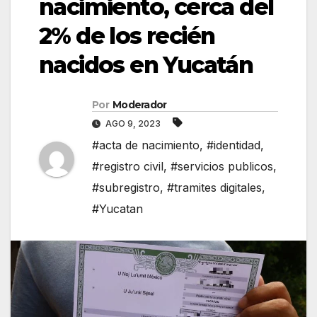
nacimiento, cerca del
2% de los recién
nacidos en Yucatán
Por
Moderador
AGO 9, 2023
#acta de nacimiento
,
#identidad
,
#registro civil
,
#servicios publicos
,
#subregistro
,
#tramites digitales
,
#Yucatan