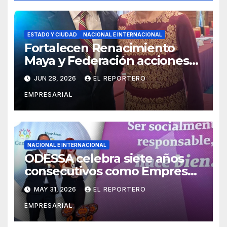
ESTADO Y CIUDAD
NACIONAL E INTERNACIONAL
Fortalecen Renacimiento
Maya y Federación acciones
para consolidar un sistema de
JUN 28, 2026
EL REPORTERO
salud digno para las familias
EMPRESARIAL
yucatecas
NACIONAL E INTERNACIONAL
ODESSA celebra siete años
consecutivos como Empresa
Socialmente Responsable
MAY 31, 2026
EL REPORTERO
EMPRESARIAL