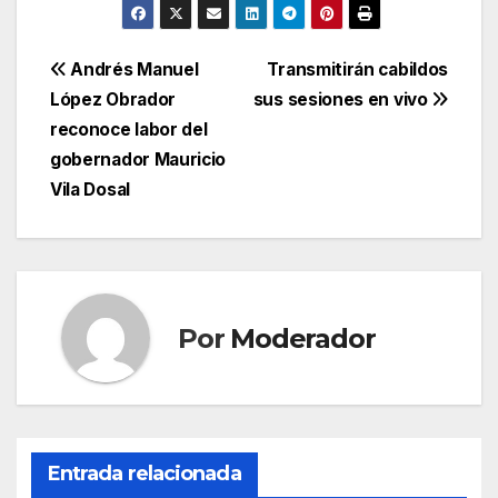
Navegación
Andrés Manuel
Transmitirán cabildos
López Obrador
sus sesiones en vivo
de
reconoce labor del
entradas
gobernador Mauricio
Vila Dosal
Por
Moderador
Entrada relacionada