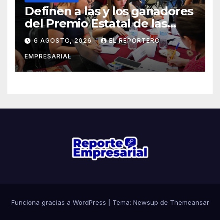
Definen a las y los ganadores
del Premio Estatal de las
Juventudes 2026
6 AGOSTO, 2026
EL REPORTERO
EMPRESARIAL
Funciona gracias a WordPress
|
Tema: Newsup de
Themeansar