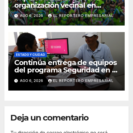
organización vecinal en
Mérida y suma a comités de
AGO 6, 2026
EL REPORTERO EMPRESARIAL
vigilancia en la prevención
social del delito
ESTADO Y CIUDAD
Continúa entrega de equipos
del programa Seguridad en el
Mar
AGO 6, 2026
EL REPORTERO EMPRESARIAL
Deja un comentario
Tu dirección de correo electrónico no será