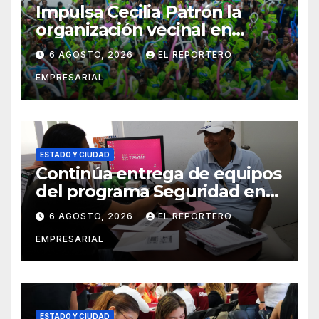
Impulsa Cecilia Patrón la
organización vecinal en
Mérida y suma a comités de
6 AGOSTO, 2026
EL REPORTERO
vigilancia en la prevención
EMPRESARIAL
social del delito
ESTADO Y CIUDAD
Continúa entrega de equipos
del programa Seguridad en
el Mar
6 AGOSTO, 2026
EL REPORTERO
EMPRESARIAL
ESTADO Y CIUDAD