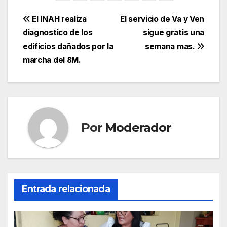
Navegación
El INAH realiza
El servicio de Va y Ven
diagnostico de los
sigue gratis una
de
edificios dañados por la
semana mas.
entradas
marcha del 8M.
Por
Moderador
Entrada relacionada