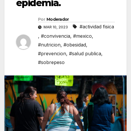
epidemia.
Por
Moderador
#actividad fisica
MAR 10, 2023
,
#convivencia
,
#mexico
,
#nutricion
,
#obesidad
,
#prevencion
,
#salud publica
,
#sobrepeso