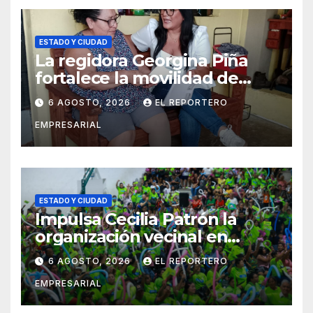
ESTADO Y CIUDAD
La regidora Georgina Piña
fortalece la movilidad de
adultos mayores con la
6 AGOSTO, 2026
EL REPORTERO
entrega de aparatos
EMPRESARIAL
ortopédicos
ESTADO Y CIUDAD
Impulsa Cecilia Patrón la
organización vecinal en
Mérida y suma a comités de
6 AGOSTO, 2026
EL REPORTERO
vigilancia en la prevención
EMPRESARIAL
social del delito