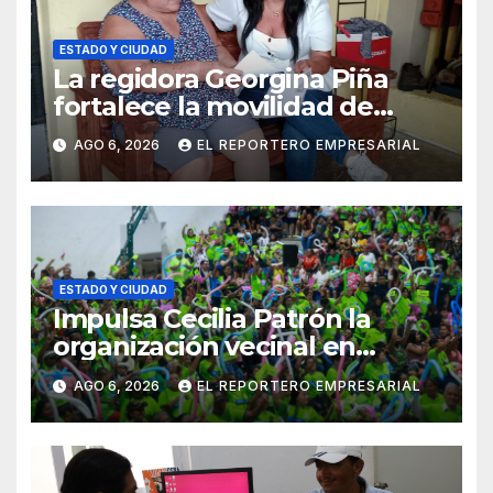
ESTADO Y CIUDAD
La regidora Georgina Piña
fortalece la movilidad de
adultos mayores con la
AGO 6, 2026
EL REPORTERO EMPRESARIAL
entrega de aparatos
ortopédicos
ESTADO Y CIUDAD
Impulsa Cecilia Patrón la
organización vecinal en
Mérida y suma a comités de
AGO 6, 2026
EL REPORTERO EMPRESARIAL
vigilancia en la prevención
social del delito