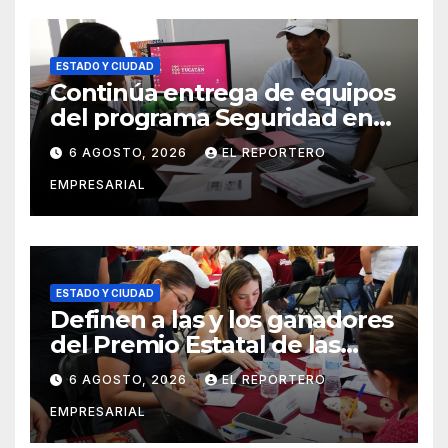
ESTADO Y CIUDAD
Continúa entrega de equipos
del programa Seguridad en
el Mar
6 AGOSTO, 2026
EL REPORTERO
EMPRESARIAL
ESTADO Y CIUDAD
Definen a las y los ganadores
del Premio Estatal de las
Juventudes 2026
6 AGOSTO, 2026
EL REPORTERO
EMPRESARIAL