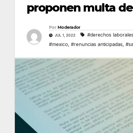
proponen multa de 
Por
Moderador
#derechos laborale
JUL 1, 2022
#mexico
,
#renuncias anticipadas
,
#s