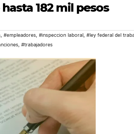
hasta 182 mil pesos
s
,
#empleadores
,
#inspeccion laboral
,
#ley federal del trab
anciones
,
#trabajadores