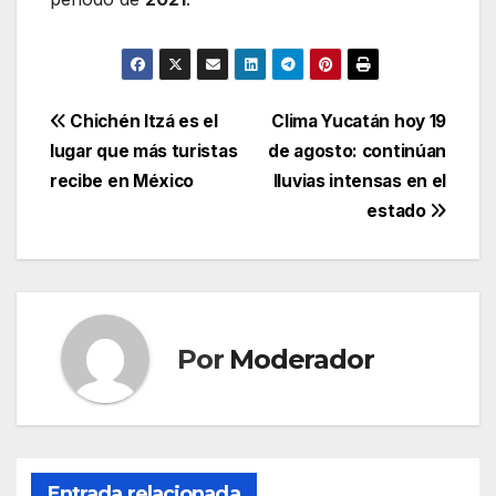
Navegación
Chichén Itzá es el
Clima Yucatán hoy 19
lugar que más turistas
de agosto: continúan
de
recibe en México
lluvias intensas en el
entradas
estado
Por
Moderador
Entrada relacionada