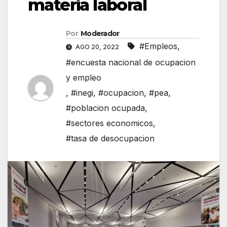
materia laboral
Por
Moderador
#Empleos
,
AGO 20, 2022
#encuesta nacional de ocupacion
y empleo
,
#inegi
,
#ocupacion
,
#pea
,
#poblacion ocupada
,
#sectores economicos
,
#tasa de desocupacion