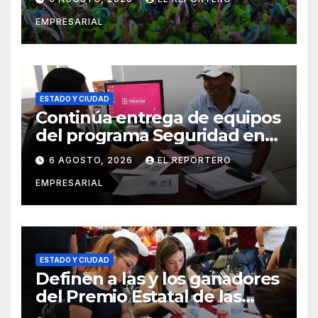
vigilancia en la prevención
EMPRESARIAL
social del delito
ESTADO Y CIUDAD
Continúa entrega de equipos
del programa Seguridad en
el Mar
6 AGOSTO, 2026
EL REPORTERO
EMPRESARIAL
ESTADO Y CIUDAD
Definen a las y los ganadores
del Premio Estatal de las
Juventudes 2026