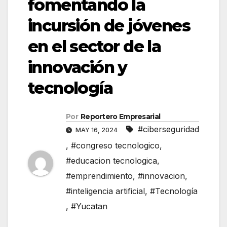
fomentando la
incursión de jóvenes
en el sector de la
innovación y
tecnología
Por
Reportero Empresarial
#ciberseguridad
MAY 16, 2024
,
#congreso tecnologico
,
#educacion tecnologica
,
#emprendimiento
,
#innovacion
,
#inteligencia artificial
,
#Tecnología
,
#Yucatan