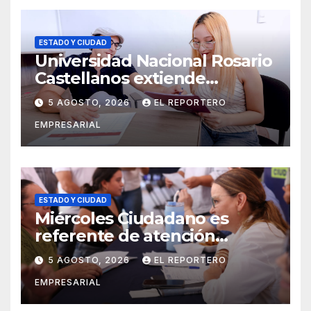
ESTADO Y CIUDAD
Universidad Nacional Rosario
Castellanos extiende
convocatoria de ingreso al 31
5 AGOSTO, 2026
EL REPORTERO
de agosto
EMPRESARIAL
ESTADO Y CIUDAD
Miércoles Ciudadano es
referente de atención
oportuna y clara para las y los
5 AGOSTO, 2026
EL REPORTERO
meridanos; Cecilia Patrón
EMPRESARIAL