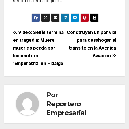
sectores tecnológicos.
Navegación
Video: Selfie termina
Construyen un par vial
en tragedia: Muere
para desahogar el
de
mujer golpeada por
tránsito en la Avenida
entradas
locomotora
Aviación
‘Emperatriz’ en Hidalgo
Por
Reportero
Empresarial