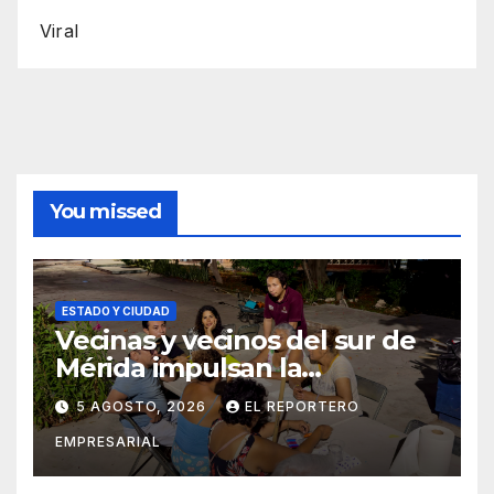
Viral
You missed
ESTADO Y CIUDAD
Vecinas y vecinos del sur de
Mérida impulsan la
recuperación de espacios
5 AGOSTO, 2026
EL REPORTERO
comunitarios
EMPRESARIAL