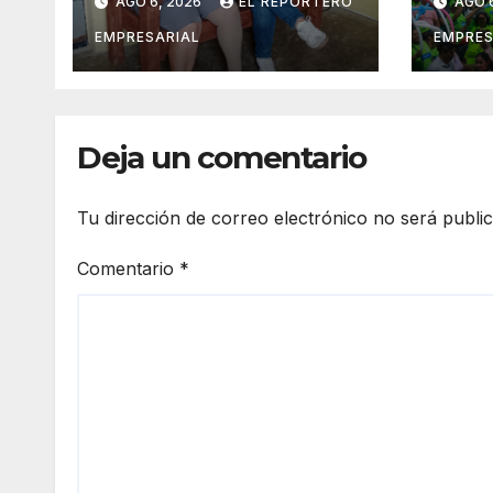
AGO 6, 2026
EL REPORTERO
AGO 
movilidad de
veci
adultos mayores
suma
EMPRESARIAL
EMPRES
con la entrega de
vigil
aparatos
prev
ortopédicos
del 
Deja un comentario
Tu dirección de correo electrónico no será publi
Comentario
*