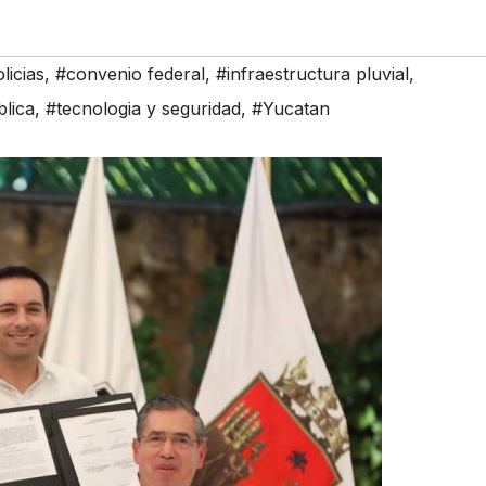
licias
,
#convenio federal
,
#infraestructura pluvial
,
blica
,
#tecnologia y seguridad
,
#Yucatan