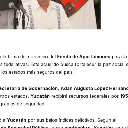
n la firma del convenio del
Fondo de Aportaciones
para la
s federativas. Este acuerdo busca fortalecer la paz social 
los estados más seguros del país.
ecretaría de Gobernación
,
Adán Augusto López Hernán
otros estados.
Yucatán
recibirá recursos federales por
195
gramas de seguridad.
ó a
Yucatán
por sus bajos índices delictivos. Según el
 de Seguridad Pública
, hasta
septiembre
,
Yucatán
report