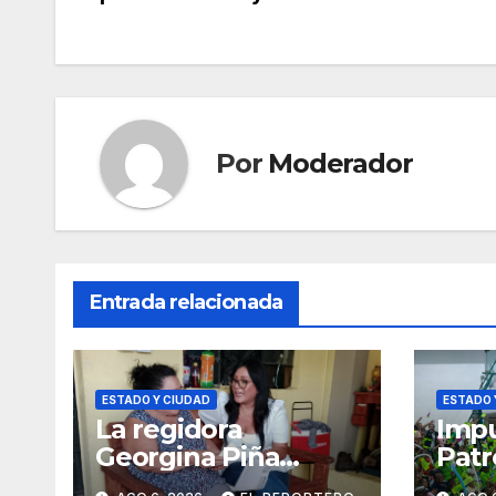
de
entradas
Por
Moderador
Entrada relacionada
ESTADO Y CIUDAD
ESTADO 
La regidora
Impu
Georgina Piña
Patr
fortalece la
orga