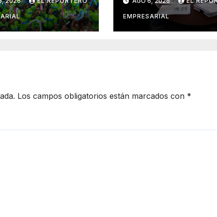
6, 2026
EL REPORTERO
AGO 6, 2026
EL REPO
nal en Mérida y
Seguridad en el
 a comités de
ARIAL
EMPRESARIAL
ancia en la
ención social
delito
cada.
Los campos obligatorios están marcados con
*