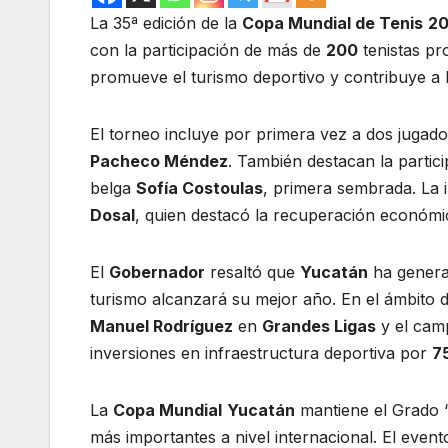
La 35ª edición de la
Copa Mundial de Tenis
2
con la participación de más de
200
tenistas pr
promueve el turismo deportivo y contribuye a l
El torneo incluye por primera vez a dos jugado
Pacheco Méndez
. También destacan la part
belga
Sofía Costoulas
, primera sembrada. La
Dosal
, quien destacó la recuperación económic
El
Gobernador
resaltó que
Yucatán
ha gener
turismo alcanzará su mejor año. En el ámbito 
Manuel Rodríguez
en
Grandes Ligas
y el cam
inversiones en infraestructura deportiva por
7
La
Copa Mundial
Yucatán
mantiene el Grado “
más importantes a nivel internacional. El eve