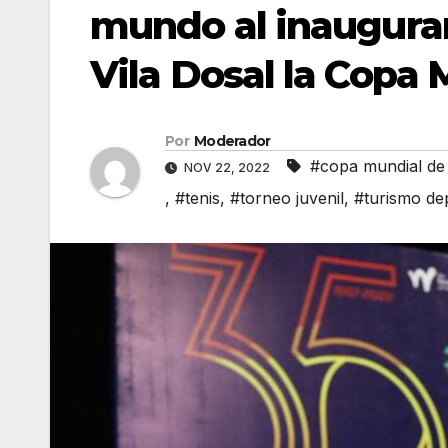
mundo al inaugurar
Vila Dosal la Copa
Por
Moderador
#copa mundial de 
NOV 22, 2022
,
#tenis
,
#torneo juvenil
,
#turismo de