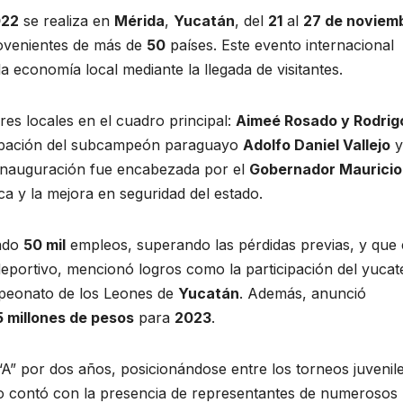
022
se realiza en
Mérida
,
Yucatán
, del
21
al
27 de noviem
ovenientes de más de
50
países. Este evento internacional
a economía local mediante la llegada de visitantes.
res locales en el cuadro principal:
Aimeé Rosado y Rodrig
icipación del subcampeón paraguayo
Adolfo Daniel Vallejo
y
 inauguración fue encabezada por el
Gobernador Mauricio 
a y la mejora en seguridad del estado.
ado
50 mil
empleos, superando las pérdidas previas, y que 
deportivo, mencionó logros como la participación del yuca
peonato de los Leones de
Yucatán
. Además, anunció
5 millones de pesos
para
2023
.
A” por dos años, posicionándose entre los torneos juvenil
nto contó con la presencia de representantes de numerosos