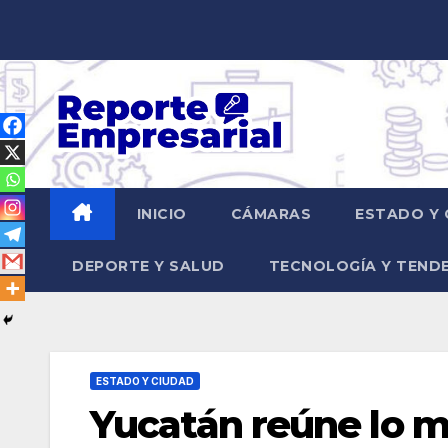
Saltar
al
contenido
INICIO
CÁMARAS
ESTADO Y 
DEPORTE Y SALUD
TECNOLOGÍA Y TEND
ESTADO Y CIUDAD
Yucatán reúne lo me