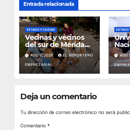
Entrada relacionada
ESTADO Y CIUDAD
ESTADO 
Vecinas y vecinos
Univ
del sur de Mérida
Naci
impulsan la
Cast
AGO 5, 2026
EL REPORTERO
AGO 
recuperación de
exti
espacios
conv
EMPRESARIAL
EMPRES
comunitarios
ingr
agos
Deja un comentario
Tu dirección de correo electrónico no será publi
Comentario
*