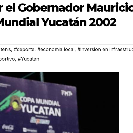
 el Gobernador Maurici
 Mundial Yucatán 2002
tenis
,
#deporte
,
#economia local
,
#inversion en infraestru
portivo
,
#Yucatan