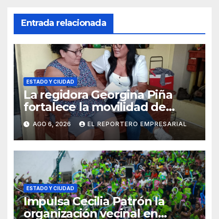
Entrada relacionada
ESTADO Y CIUDAD
La regidora Georgina Piña
fortalece la movilidad de
adultos mayores con la
AGO 6, 2026
EL REPORTERO EMPRESARIAL
entrega de aparatos
ortopédicos
ESTADO Y CIUDAD
Impulsa Cecilia Patrón la
organización vecinal en