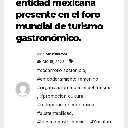
entidad mexicana
presente en el foro
mundial de turismo
gastronómico.
Por
Moderador
DIC 15, 2022
#desarrollo sostenible
,
#empoderamiento femenino
,
#organizacion mundial del turismo
,
#promocion cultural
,
#recuperacion economica
,
#sustentabilidad
,
#turismo gastronomico
,
#Yucatan