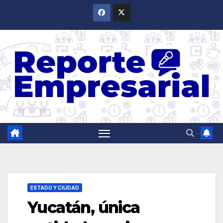
Saltar
al
contenido
ESTADO Y CIUDAD
Yucatán, única