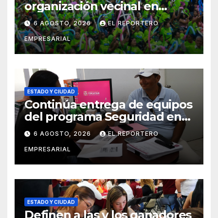
organización vecinal en
Mérida y suma a comités de
6 AGOSTO, 2026
EL REPORTERO
vigilancia en la prevención
EMPRESARIAL
social del delito
ESTADO Y CIUDAD
Continúa entrega de equipos
del programa Seguridad en
el Mar
6 AGOSTO, 2026
EL REPORTERO
EMPRESARIAL
ESTADO Y CIUDAD
Definen a las y los ganadores