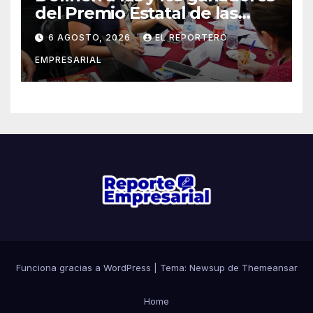
del Premio Estatal de las
Juventudes 2026
6 AGOSTO, 2026
EL REPORTERO
EMPRESARIAL
Funciona gracias a WordPress
|
Tema: Newsup de
Themeansar
Home