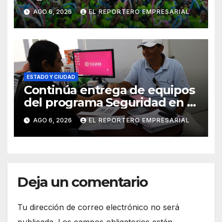
Mérida y suma a comités de
AGO 6, 2026
EL REPORTERO EMPRESARIAL
vigilancia en la prevención
social del delito
ESTADO Y CIUDAD
Continúa entrega de equipos
del programa Seguridad en el
Mar
AGO 6, 2026
EL REPORTERO EMPRESARIAL
Deja un comentario
Tu dirección de correo electrónico no será
publicada.
Los campos obligatorios están