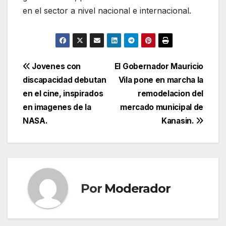
en el sector a nivel nacional e internacional.
Navegación
Jovenes con
El Gobernador Mauricio
discapacidad debutan
Vila pone en marcha la
de
en el cine, inspirados
remodelacion del
entradas
en imagenes de la
mercado municipal de
NASA.
Kanasin.
Por
Moderador