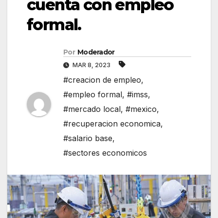
cuenta con empleo
formal.
Por
Moderador
MAR 8, 2023
#creacion de empleo
,
#empleo formal
,
#imss
,
#mercado local
,
#mexico
,
#recuperacion economica
,
#salario base
,
#sectores economicos