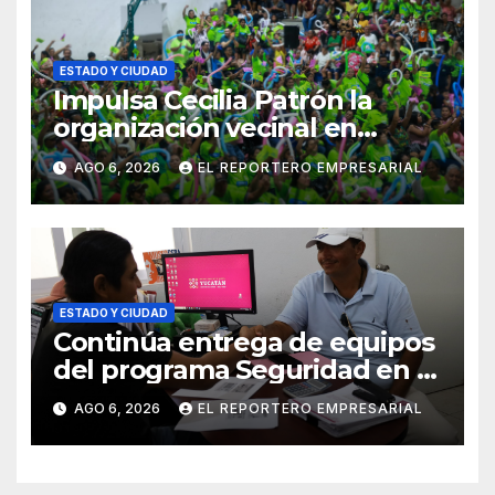
ESTADO Y CIUDAD
Impulsa Cecilia Patrón la
organización vecinal en
Mérida y suma a comités de
AGO 6, 2026
EL REPORTERO EMPRESARIAL
vigilancia en la prevención
social del delito
ESTADO Y CIUDAD
Continúa entrega de equipos
del programa Seguridad en el
Mar
AGO 6, 2026
EL REPORTERO EMPRESARIAL