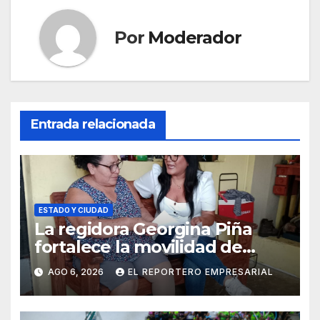
Por
Moderador
Entrada relacionada
ESTADO Y CIUDAD
La regidora Georgina Piña
fortalece la movilidad de
adultos mayores con la
AGO 6, 2026
EL REPORTERO EMPRESARIAL
entrega de aparatos
ortopédicos