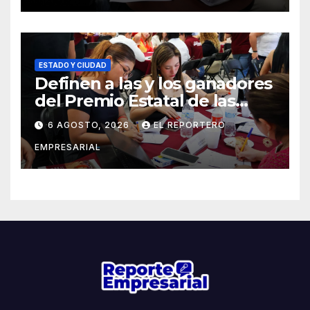
ESTADO Y CIUDAD
Definen a las y los ganadores
del Premio Estatal de las
Juventudes 2026
6 AGOSTO, 2026
EL REPORTERO
EMPRESARIAL