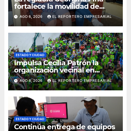
fortalece la movilidad de
adultos mayores con la
AGO 6, 2026
EL REPORTERO EMPRESARIAL
entrega de aparatos
ortopédicos
ESTADO Y CIUDAD
Impulsa Cecilia Patrón la
organización vecinal en
Mérida y suma a comités de
AGO 6, 2026
EL REPORTERO EMPRESARIAL
vigilancia en la prevención
social del delito
ESTADO Y CIUDAD
Continúa entrega de equipos