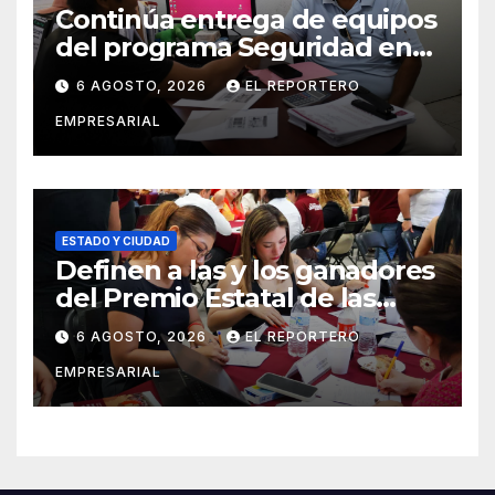
Continúa entrega de equipos
del programa Seguridad en
el Mar
6 AGOSTO, 2026
EL REPORTERO
EMPRESARIAL
ESTADO Y CIUDAD
Definen a las y los ganadores
del Premio Estatal de las
Juventudes 2026
6 AGOSTO, 2026
EL REPORTERO
EMPRESARIAL