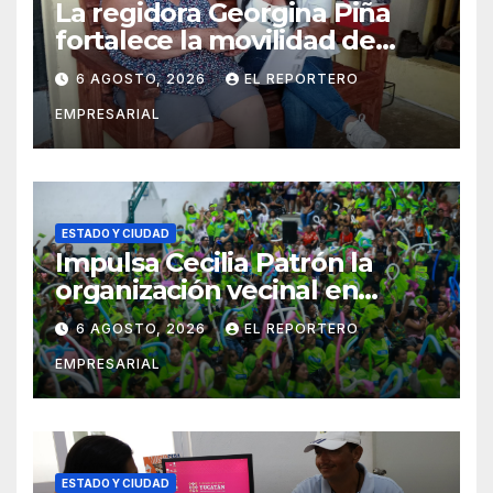
La regidora Georgina Piña
fortalece la movilidad de
adultos mayores con la
6 AGOSTO, 2026
EL REPORTERO
entrega de aparatos
EMPRESARIAL
ortopédicos
ESTADO Y CIUDAD
Impulsa Cecilia Patrón la
organización vecinal en
Mérida y suma a comités de
6 AGOSTO, 2026
EL REPORTERO
vigilancia en la prevención
EMPRESARIAL
social del delito
ESTADO Y CIUDAD