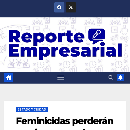
Saltar
al
contenido
ESTADO Y CIUDAD
Feminicidas perderán