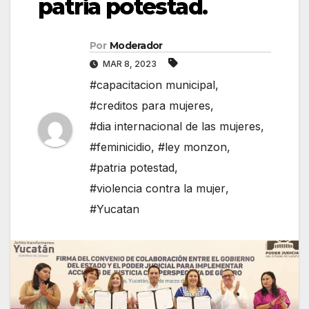
patria potestad.
Por
Moderador
MAR 8, 2023
#capacitacion municipal
,
#creditos para mujeres
,
#dia internacional de las mujeres
,
#feminicidio
,
#ley monzon
,
#patria potestad
,
#violencia contra la mujer
,
#Yucatan