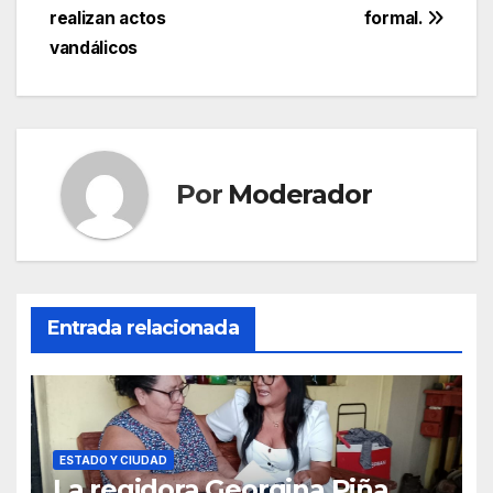
de
realizan actos
formal.
entradas
vandálicos
Por
Moderador
Entrada relacionada
ESTADO Y CIUDAD
La regidora Georgina Piña