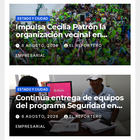
ESTADO Y CIUDAD
Impulsa Cecilia Patrón la
organización vecinal en
Mérida y suma a comités de
6 AGOSTO, 2026
EL REPORTERO
vigilancia en la prevención
EMPRESARIAL
social del delito
ESTADO Y CIUDAD
Continúa entrega de equipos
del programa Seguridad en
el Mar
6 AGOSTO, 2026
EL REPORTERO
EMPRESARIAL