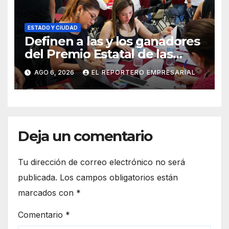
ESTADO Y CIUDAD
Definen a las y los ganadores
del Premio Estatal de las
Juventudes 2026
AGO 6, 2026
EL REPORTERO EMPRESARIAL
Deja un comentario
Tu dirección de correo electrónico no será
publicada.
Los campos obligatorios están
marcados con
*
Comentario
*