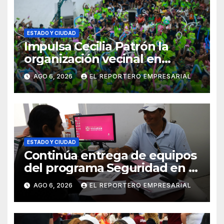
ESTADO Y CIUDAD
Impulsa Cecilia Patrón la
organización vecinal en
Mérida y suma a comités de
AGO 6, 2026
EL REPORTERO EMPRESARIAL
vigilancia en la prevención
social del delito
ESTADO Y CIUDAD
Continúa entrega de equipos
del programa Seguridad en el
Mar
AGO 6, 2026
EL REPORTERO EMPRESARIAL