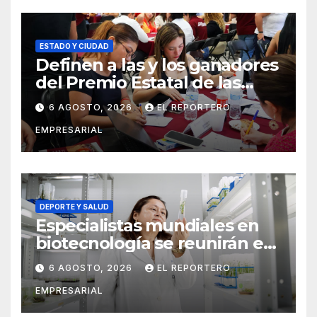
ESTADO Y CIUDAD
Definen a las y los ganadores
del Premio Estatal de las
Juventudes 2026
6 AGOSTO, 2026
EL REPORTERO
EMPRESARIAL
DEPORTE Y SALUD
Especialistas mundiales en
biotecnología se reunirán en
Yucatán
6 AGOSTO, 2026
EL REPORTERO
EMPRESARIAL