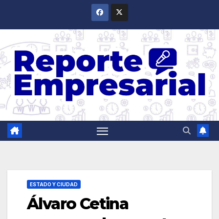
Saltar
al
contenido
ESTADO Y CIUDAD
Álvaro Cetina