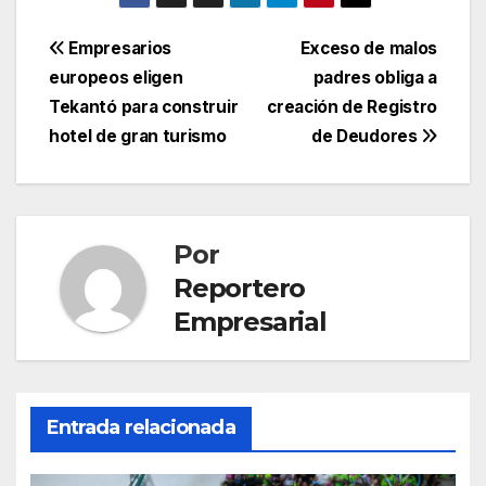
Navegación
Empresarios
Exceso de malos
europeos eligen
padres obliga a
de
Tekantó para construir
creación de Registro
entradas
hotel de gran turismo
de Deudores
Por
Reportero
Empresarial
Entrada relacionada