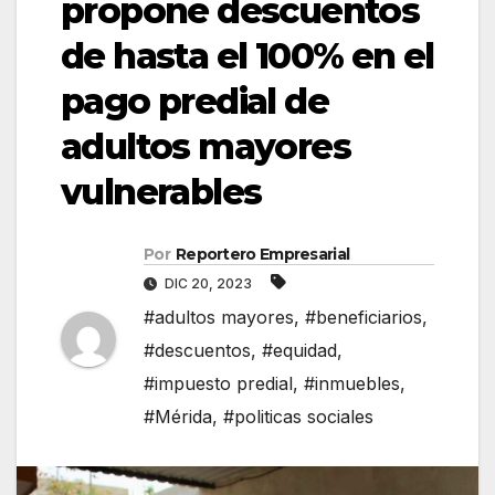
propone descuentos
de hasta el 100% en el
pago predial de
adultos mayores
vulnerables
Por
Reportero Empresarial
DIC 20, 2023
#adultos mayores
,
#beneficiarios
,
#descuentos
,
#equidad
,
#impuesto predial
,
#inmuebles
,
#Mérida
,
#politicas sociales