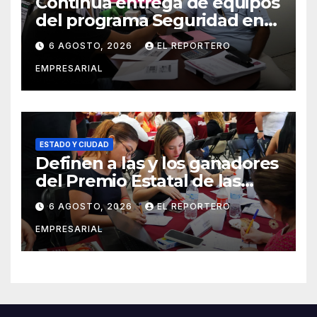
Continúa entrega de equipos
del programa Seguridad en
el Mar
6 AGOSTO, 2026
EL REPORTERO
EMPRESARIAL
ESTADO Y CIUDAD
Definen a las y los ganadores
del Premio Estatal de las
Juventudes 2026
6 AGOSTO, 2026
EL REPORTERO
EMPRESARIAL