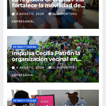
fortalece la movilidad de
adultos mayores con la
6 AGOSTO, 2026
EL REPORTERO
entrega de aparatos
EMPRESARIAL
ortopédicos
ESTADO Y CIUDAD
Impulsa Cecilia Patrón la
organización vecinal en
Mérida y suma a comités de
6 AGOSTO, 2026
EL REPORTERO
vigilancia en la prevención
EMPRESARIAL
social del delito
ESTADO Y CIUDAD