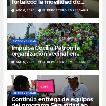
fortalece la movilidad de
adultos mayores con la
AGO 6, 2026
EL REPORTERO EMPRESARIAL
entrega de aparatos
ortopédicos
ESTADO Y CIUDAD
Impulsa Cecilia Patrón la
organización vecinal en
Mérida y suma a comités de
AGO 6, 2026
EL REPORTERO EMPRESARIAL
vigilancia en la prevención
social del delito
ESTADO Y CIUDAD
Continúa entrega de equipos
del programa Seguridad en el