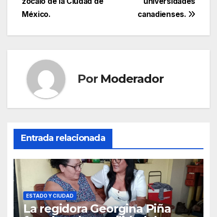
zócalo de la Ciudad de
universidades
entradas
México.
canadienses.
Por
Moderador
Entrada relacionada
ESTADO Y CIUDAD
La regidora Georgina Piña