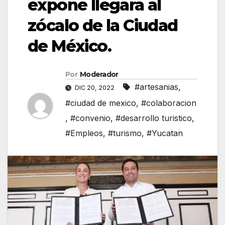
expone llegara al
zócalo de la Ciudad
de México.
Por
Moderador
#artesanias
,
DIC 20, 2022
#ciudad de mexico
,
#colaboracion
,
#convenio
,
#desarrollo turistico
,
#Empleos
,
#turismo
,
#Yucatan