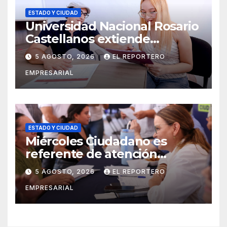
ESTADO Y CIUDAD
Universidad Nacional Rosario
Castellanos extiende
convocatoria de ingreso al 31
5 AGOSTO, 2026
EL REPORTERO
de agosto
EMPRESARIAL
ESTADO Y CIUDAD
Miércoles Ciudadano es
referente de atención
oportuna y clara para las y los
5 AGOSTO, 2026
EL REPORTERO
meridanos; Cecilia Patrón
EMPRESARIAL