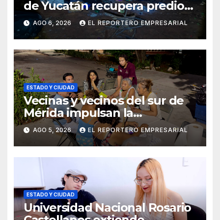
de Yucatán recupera predio
estatal invadido en San José
AGO 6, 2026
EL REPORTERO EMPRESARIAL
Tecoh
ESTADO Y CIUDAD
Vecinas y vecinos del sur de
Mérida impulsan la
recuperación de espacios
AGO 5, 2026
EL REPORTERO EMPRESARIAL
comunitarios
ESTADO Y CIUDAD
Universidad Nacional Rosario
Castellanos extiende