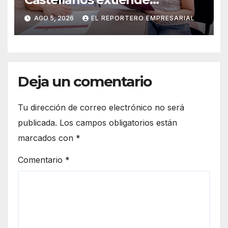
convocatoria de ingreso al 31
AGO 5, 2026
EL REPORTERO EMPRESARIAL
de agosto
Deja un comentario
Tu dirección de correo electrónico no será
publicada.
Los campos obligatorios están
marcados con
*
Comentario
*