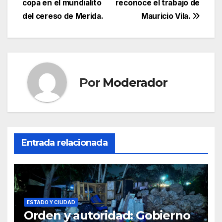
copa en el mundialito
reconoce el trabajo de
de
del cereso de Merida.
Mauricio Vila.
entradas
Por
Moderador
Entrada relacionada
ESTADO Y CIUDAD
Orden y autoridad: Gobierno