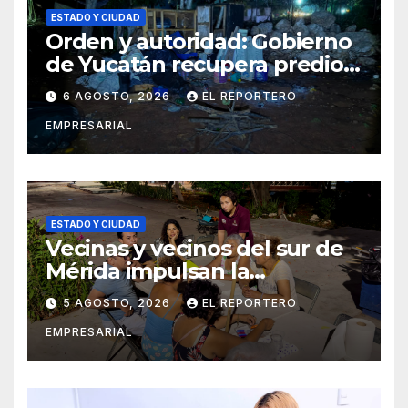
ESTADO Y CIUDAD
Orden y autoridad: Gobierno
de Yucatán recupera predio
estatal invadido en San José
6 AGOSTO, 2026
EL REPORTERO
Tecoh
EMPRESARIAL
ESTADO Y CIUDAD
Vecinas y vecinos del sur de
Mérida impulsan la
recuperación de espacios
5 AGOSTO, 2026
EL REPORTERO
comunitarios
EMPRESARIAL