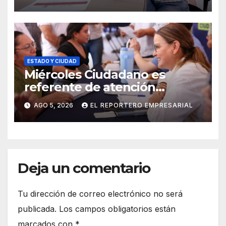
de agosto
ESTADO Y CIUDAD
Miércoles Ciudadano es
referente de atención
oportuna y clara para las y los
AGO 5, 2026
EL REPORTERO EMPRESARIAL
meridanos; Cecilia Patrón
Deja un comentario
Tu dirección de correo electrónico no será
publicada.
Los campos obligatorios están
marcados con
*