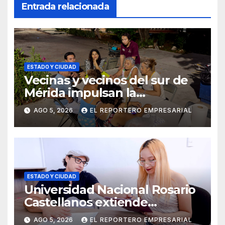
Entrada relacionada
ESTADO Y CIUDAD
Vecinas y vecinos del sur de
Mérida impulsan la
recuperación de espacios
AGO 5, 2026
EL REPORTERO EMPRESARIAL
comunitarios
ESTADO Y CIUDAD
Universidad Nacional Rosario
Castellanos extiende
convocatoria de ingreso al 31
AGO 5, 2026
EL REPORTERO EMPRESARIAL