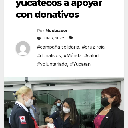
yucatecos a apoyar
con donativos
Por
Moderador
JUN 6, 2022
#campaña solidaria
,
#cruz roja
,
#donativos
,
#Mérida
,
#salud
,
#voluntariado
,
#Yucatan