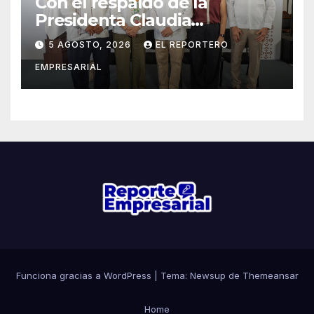
Con el respaldo de la
Presidenta Claudia
Sheinbaum, Renacimiento
5 AGOSTO, 2026
EL REPORTERO
Maya fortalece la salud de las
EMPRESARIAL
familias yucatecas
Funciona gracias a WordPress
|
Tema: Newsup de
Themeansar
Home