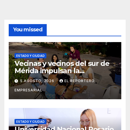
You missed
ESTADO Y CIUDAD
Vecinas y vecinos del sur de
Mérida impulsan la
recuperación de espacios
5 AGOSTO, 2026
EL REPORTERO
comunitarios
EMPRESARIAL
ESTADO Y CIUDAD
Universidad Nacional Rosario