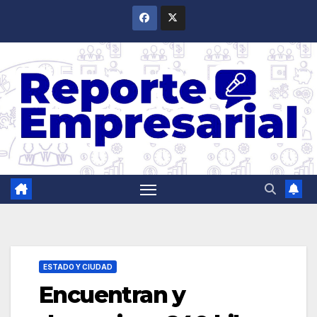
Saltar
al
contenido
ESTADO Y CIUDAD
Encuentran y