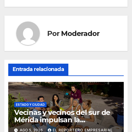
entradas
Por
Moderador
Entrada relacionada
ESTADO Y CIUDAD
Vecinas y vecinos del sur de
Mérida impulsan la
recuperación de espacios
AGO 5, 2026
EL REPORTERO EMPRESARIAL