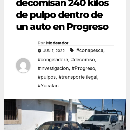
decomisan 240 kilos
de pulpo dentro de
un auto en Progreso
Por
Moderador
#conapesca
,
JUN 7, 2022
#congeladora
,
#decomiso
,
#investigacion
,
#Progreso
,
#pulpos
,
#transporte ilegal
,
#Yucatan