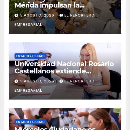
Mérida impulsan la
recuperación de espacios
5 AGOSTO, 2026
EL REPORTERO
comunitarios
EMPRESARIAL
ESTADO Y CIUDAD
Universidad Nacional Rosario
Castellanos extiende
convocatoria de ingreso al 31
5 AGOSTO, 2026
EL REPORTERO
de agosto
EMPRESARIAL
ESTADO Y CIUDAD
Miércoles Ciudadano es