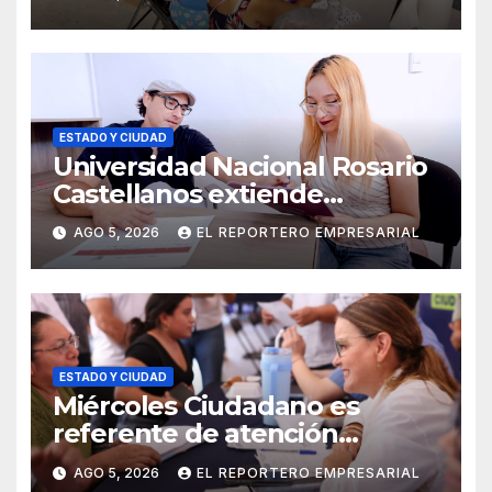
comunitarios
ESTADO Y CIUDAD
Universidad Nacional Rosario
Castellanos extiende
convocatoria de ingreso al 31
AGO 5, 2026
EL REPORTERO EMPRESARIAL
de agosto
ESTADO Y CIUDAD
Miércoles Ciudadano es
referente de atención
oportuna y clara para las y los
AGO 5, 2026
EL REPORTERO EMPRESARIAL
meridanos; Cecilia Patrón