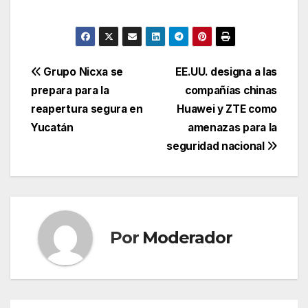
Navegación
Grupo Nicxa se
EE.UU. designa a las
prepara para la
compañías chinas
de
reapertura segura en
Huawei y ZTE como
entradas
Yucatán
amenazas para la
seguridad nacional
Por
Moderador