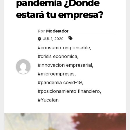
pandemia ¿Dónde
estará tu empresa?
Por
Moderador
JUL 1, 2020
#consumo responsable
,
#crisis economica
,
#innovacion empresarial
,
#microempresas
,
#pandemia covid-19
,
#posicionamiento financiero
,
#Yucatan