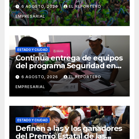
Mérida y suma a comités de
6 AGOSTO, 2026
EL REPORTERO
vigilancia en la prevención
EMPRESARIAL
social del delito
ESTADO Y CIUDAD
Continúa entrega de equipos
del programa Seguridad en
el Mar
6 AGOSTO, 2026
EL REPORTERO
EMPRESARIAL
ESTADO Y CIUDAD
Definen a las y los ganadores
del Premio Estatal de las