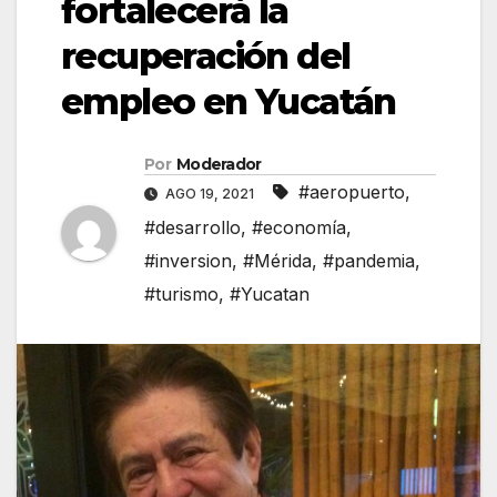
fortalecerá la
recuperación del
empleo en Yucatán
Por
Moderador
#aeropuerto
,
AGO 19, 2021
#desarrollo
,
#economía
,
#inversion
,
#Mérida
,
#pandemia
,
#turismo
,
#Yucatan