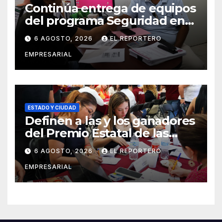
Continúa entrega de equipos
del programa Seguridad en
el Mar
6 AGOSTO, 2026
EL REPORTERO
EMPRESARIAL
ESTADO Y CIUDAD
Definen a las y los ganadores
del Premio Estatal de las
Juventudes 2026
6 AGOSTO, 2026
EL REPORTERO
EMPRESARIAL