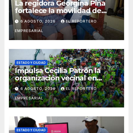
La regidora Georgina Piña
fortalece la movilidad de
adultos mayores con la
6 AGOSTO, 2026
EL REPORTERO
entrega de aparatos
EMPRESARIAL
ortopédicos
ESTADO Y CIUDAD
Impulsa Cecilia Patrón la
organización vecinal en
Mérida y suma a comités de
6 AGOSTO, 2026
EL REPORTERO
vigilancia en la prevención
EMPRESARIAL
social del delito
ESTADO Y CIUDAD