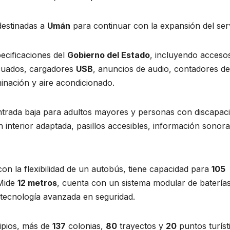
 destinadas a
Umán
para continuar con la expansión del serv
ecificaciones del
Gobierno del Estado
, incluyendo acceso
ecuados, cargadores
USB
, anuncios de audio, contadores de
minación y aire acondicionado.
entrada baja para adultos mayores y personas con discapac
n interior adaptada, pasillos accesibles, información sonora
con la flexibilidad de un autobús, tiene capacidad para
105
 Mide
12 metros
, cuenta con un sistema modular de baterías
 tecnología avanzada en seguridad.
ipios, más de
137
colonias,
80
trayectos y
20
puntos turíst