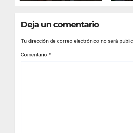
con la entrega de
vigil
aparatos
prev
ortopédicos
del 
Deja un comentario
Tu dirección de correo electrónico no será publi
Comentario
*