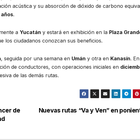
nación acústica y su absorción de dióxido de carbono equiva
 años
.
emente a
Yucatán
y estará en exhibición en la
Plaza Grand
ue los ciudadanos conozcan sus beneficios.
a
, seguida por una semana en
Umán
y otra en
Kanasín
. E
ción de conductores, con operaciones iniciales en
diciemb
esiva de las demás rutas.
ncer de
Nuevas rutas “Va y Ven” en ponie
ad