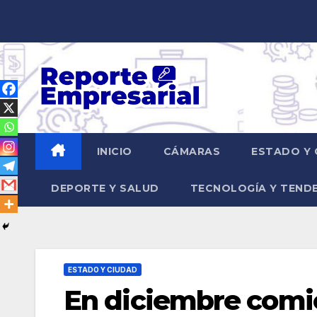
Saltar
al
contenido
INICIO
CÁMARAS
ESTADO Y 
DEPORTE Y SALUD
TECNOLOGÍA Y TEND
ESTADO Y CIUDAD
En diciembre comie