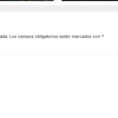
ancia en la
ención social
delito
cada.
Los campos obligatorios están marcados con
*