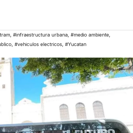
-tram
,
#infraestructura urbana
,
#medio ambiente
,
blico
,
#vehiculos electricos
,
#Yucatan