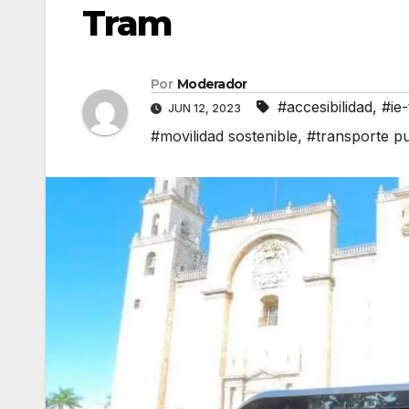
Tram
Por
Moderador
#accesibilidad
,
#ie
JUN 12, 2023
#movilidad sostenible
,
#transporte pu