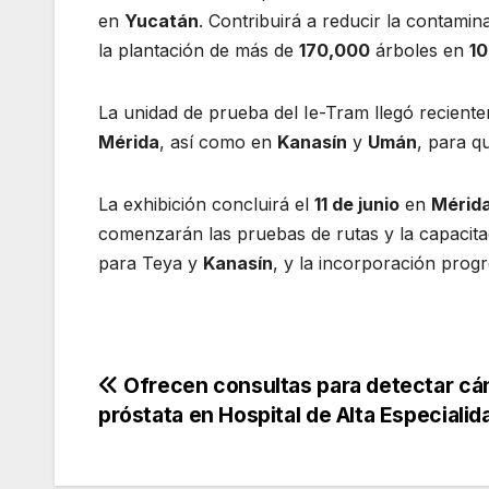
en
Yucatán
. Contribuirá a reducir la contami
la plantación de más de
170,000
árboles en
10
La unidad de prueba del Ie-Tram llegó recient
Mérida
, así como en
Kanasín
y
Umán
, para q
La exhibición concluirá el
11 de junio
en
Mérid
comenzarán las pruebas de rutas y la capacita
para Teya y
Kanasín
, y la incorporación progr
Navegación
Ofrecen consultas para detectar cá
próstata en Hospital de Alta Especialid
de
entradas