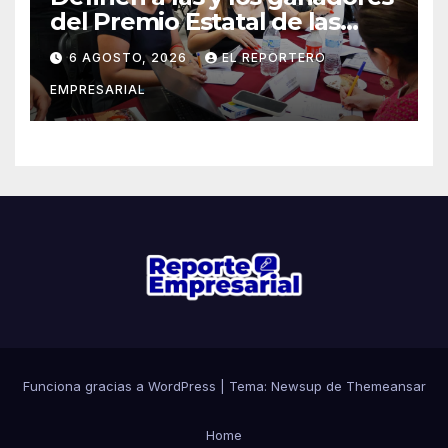
del Premio Estatal de las
Juventudes 2026
6 AGOSTO, 2026
EL REPORTERO
EMPRESARIAL
Funciona gracias a WordPress
|
Tema: Newsup de
Themeansar
Home