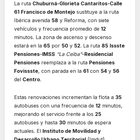
La ruta
Chuburná-Glorieta Cantaritos-Calle
61
Francisco de Montejo
sustituye a la ruta
Ibérica avenida
58
y Reforma, con siete
vehículos y frecuencia promedio de
12
minutos. La zona de ascenso y descenso
estará en la
65
por
50
y
52
. La ruta
85
Issste
Pensiones
–
IMSS
“La Ceiba”
–
Residencial
Pensiones
reemplaza a la ruta
Pensiones
Fovissste
, con parada en la
61
con
54
y
56
del
Centro
.
Estas renovaciones incrementan la flota a
35
autobuses con una frecuencia de
12
minutos,
mejorando el servicio frente a los
25
autobuses y hasta
30
minutos de espera
actuales. El
Instituto de Movilidad y
Desarrollo Urbano Territorial
(Imdut)