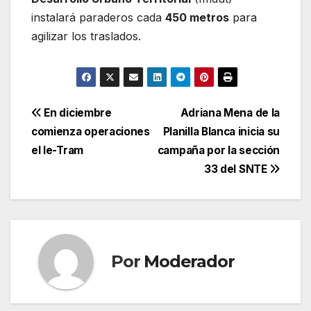
instalará paraderos cada
450 metros
para
agilizar los traslados.
Navegación
En diciembre
Adriana Mena de la
comienza operaciones
Planilla Blanca inicia su
de
el Ie-Tram
campaña por la sección
entradas
33 del SNTE
Por
Moderador