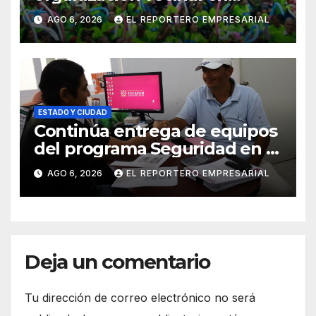
Mérida y suma a comités de
AGO 6, 2026
EL REPORTERO EMPRESARIAL
vigilancia en la prevención
social del delito
ESTADO Y CIUDAD
Continúa entrega de equipos
del programa Seguridad en el
Mar
AGO 6, 2026
EL REPORTERO EMPRESARIAL
Deja un comentario
Tu dirección de correo electrónico no será