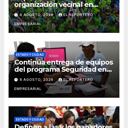
organización vecinal en
Mérida y suma a comités de
6 AGOSTO, 2026
EL REPORTERO
vigilancia en la prevención
EMPRESARIAL
social del delito
ESTADO Y CIUDAD
Continúa entrega de equipos
del programa Seguridad en
el Mar
6 AGOSTO, 2026
EL REPORTERO
EMPRESARIAL
ESTADO Y CIUDAD
Definen a las y los ganadores