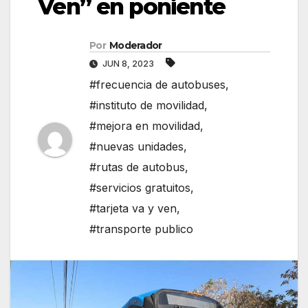
Ven” en poniente
Por
Moderador
JUN 8, 2023
#frecuencia de autobuses
,
#instituto de movilidad
,
#mejora en movilidad
,
#nuevas unidades
,
#rutas de autobus
,
#servicios gratuitos
,
#tarjeta va y ven
,
#transporte publico