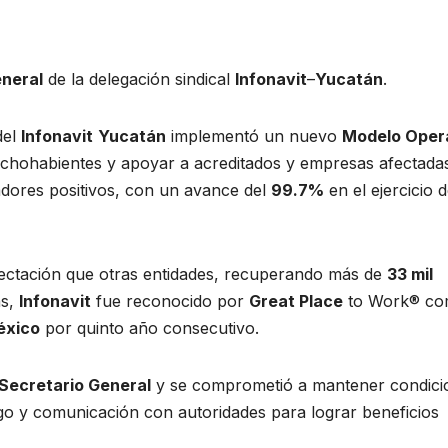
eneral
de la delegación sindical
Infonavit
–
Yucatán
.
del
Infonavit
Yucatán
implementó un nuevo
Modelo Oper
chohabientes y apoyar a acreditados y empresas afectadas
cadores positivos, con un avance del
99.7%
en el ejercicio 
ectación que otras entidades, recuperando más de
33 mil
ás,
Infonavit
fue reconocido por
Great Place
to Work®️ c
éxico
por quinto año consecutivo.
Secretario General
y se comprometió a mantener condici
go y comunicación con autoridades para lograr beneficios