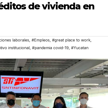
éditos de vivienda en
ciones laborales
,
#Empleos
,
#great place to work
,
ivo institucional
,
#pandemia covid-19
,
#Yucatan