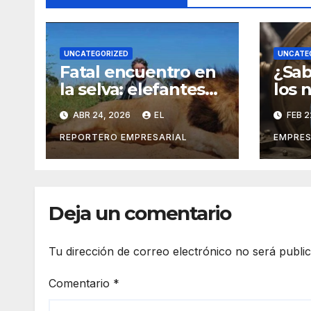
UNCATEGORIZED
UNCATE
Fatal encuentro en
¿Sab
la selva: elefantes
los 
matan a cazador de
mese
ABR 24, 2026
EL
FEB 2
75 años
cale
REPORTERO EMPRESARIAL
EMPRES
Deja un comentario
Tu dirección de correo electrónico no será publi
Comentario
*