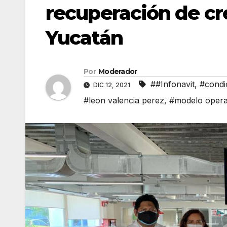
recuperación de cr
Yucatán
Por
Moderador
##Infonavit
,
#condi
DIC 12, 2021
#leon valencia perez
,
#modelo operat