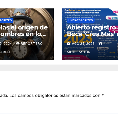
GORIZED
UNCATEGORIZED
ías el origen de
Abierto registro 
nombres en los
Beca ‘Crea Más’
s del
Comuna merida
2, 2024
REPORTERO
AGO 24, 2023
ndario?
para jóvenes
emprendedores
ARIAL
MODERADOR
cada.
Los campos obligatorios están marcados con
*