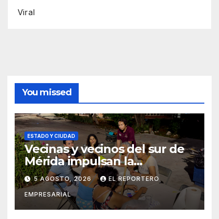
Viral
You missed
ESTADO Y CIUDAD
Vecinas y vecinos del sur de
Mérida impulsan la
recuperación de espacios
5 AGOSTO, 2026
EL REPORTERO
comunitarios
EMPRESARIAL