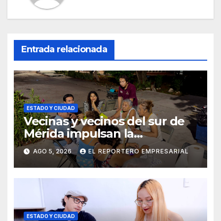
Entrada relacionada
ESTADO Y CIUDAD
Vecinas y vecinos del sur de
Mérida impulsan la
recuperación de espacios
AGO 5, 2026
EL REPORTERO EMPRESARIAL
comunitarios
ESTADO Y CIUDAD