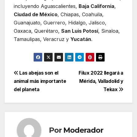
incluyendo Aguascalientes,
Baja California
,
Ciudad de México
, Chiapas, Coahuila,
Guanajuato, Guerrero, Hidalgo, Jalisco,
Oaxaca, Querétaro,
San Luis Potosí
, Sinaloa,
Tamaulipas, Veracruz y
Yucatán
.
Navegación
Las abejas son el
Filux 2022 llegará a
animal más importante
Mérida, Valladolid y
de
del planeta
Tekax
entradas
Por
Moderador