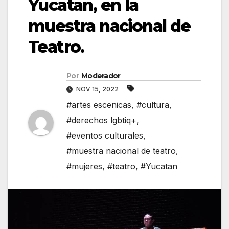
Yucatan, en la
muestra nacional de
Teatro.
Por
Moderador
NOV 15, 2022
#artes escenicas
,
#cultura
,
#derechos lgbtiq+
,
#eventos culturales
,
#muestra nacional de teatro
,
#mujeres
,
#teatro
,
#Yucatan