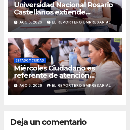
Universidad Nacional Rosario
Castellanos extiende
convocatoria de ingreso al 31
AGO 5, 2026
EL REPORTERO EMPRESARIAL
de agosto
ESTADO Y CIUDAD
Miércoles Ciudadano es
referente de atención
oportuna y clara para las y los
AGO 5, 2026
EL REPORTERO EMPRESARIAL
meridanos; Cecilia Patrón
Deja un comentario