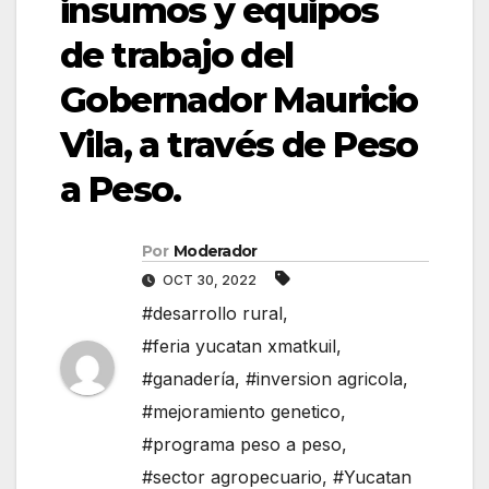
insumos y equipos
de trabajo del
Gobernador Mauricio
Vila, a través de Peso
a Peso.
Por
Moderador
OCT 30, 2022
#desarrollo rural
,
#feria yucatan xmatkuil
,
#ganadería
,
#inversion agricola
,
#mejoramiento genetico
,
#programa peso a peso
,
#sector agropecuario
,
#Yucatan