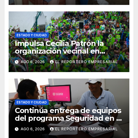
ortopédicos
ESTADO Y CIUDAD
Impulsa Cecilia Patrón la
organización vecinal en
Mérida y suma a comités de
AGO 6, 2026
EL REPORTERO EMPRESARIAL
vigilancia en la prevención
social del delito
ESTADO Y CIUDAD
Continúa entrega de equipos
del programa Seguridad en el
Mar
AGO 6, 2026
EL REPORTERO EMPRESARIAL