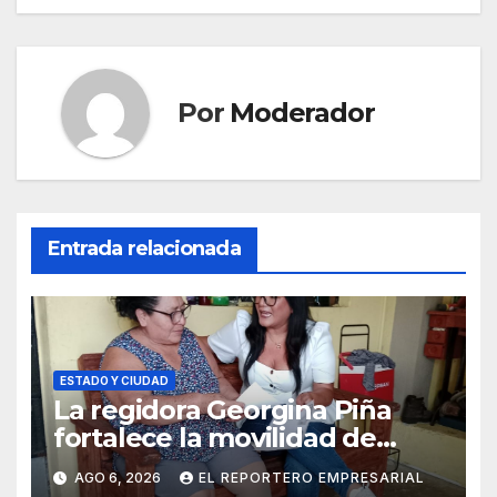
Por
Moderador
Entrada relacionada
ESTADO Y CIUDAD
La regidora Georgina Piña
fortalece la movilidad de
adultos mayores con la
AGO 6, 2026
EL REPORTERO EMPRESARIAL
entrega de aparatos