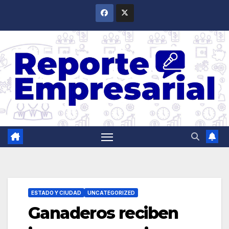
Saltar
al
contenido
ESTADO Y CIUDAD
UNCATEGORIZED
Ganaderos reciben