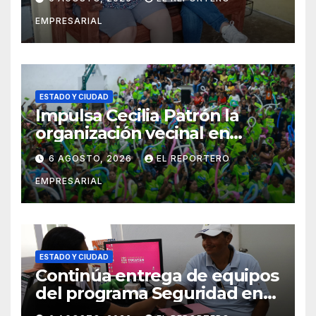
entrega de aparatos
EMPRESARIAL
ortopédicos
ESTADO Y CIUDAD
Impulsa Cecilia Patrón la
organización vecinal en
Mérida y suma a comités de
6 AGOSTO, 2026
EL REPORTERO
vigilancia en la prevención
EMPRESARIAL
social del delito
ESTADO Y CIUDAD
Continúa entrega de equipos
del programa Seguridad en
el Mar