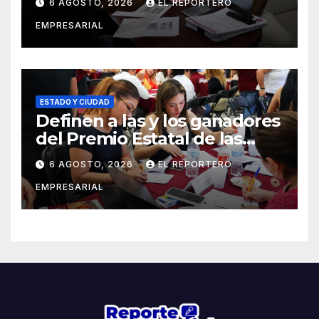
6 AGOSTO, 2026
EL REPORTERO
EMPRESARIAL
ESTADO Y CIUDAD
Definen a las y los ganadores
del Premio Estatal de las
Juventudes 2026
6 AGOSTO, 2026
EL REPORTERO
EMPRESARIAL