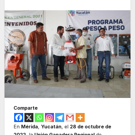
Comparte
En
Mérida
,
Yucatán
, el
28 de octubre de
2022
, la
Unión Ganadera Regional
de