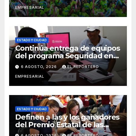
vigilancia en la prevención
EMPRESARIAL
social del delito
ESTADO Y CIUDAD
Continúa entrega de equipos
del programa Seguridad en
el Mar
6 AGOSTO, 2026
EL REPORTERO
EMPRESARIAL
ESTADO Y CIUDAD
Definen a las y los ganadores
del Premio Estatal de las
Juventudes 2026
6 AGOSTO, 2026
EL REPORTERO