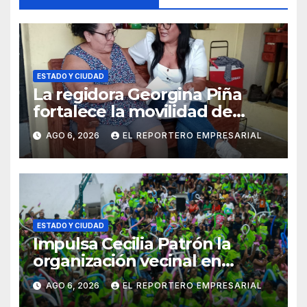
ESTADO Y CIUDAD
La regidora Georgina Piña
fortalece la movilidad de
adultos mayores con la
AGO 6, 2026
EL REPORTERO EMPRESARIAL
entrega de aparatos
ortopédicos
ESTADO Y CIUDAD
Impulsa Cecilia Patrón la
organización vecinal en
Mérida y suma a comités de
AGO 6, 2026
EL REPORTERO EMPRESARIAL
vigilancia en la prevención