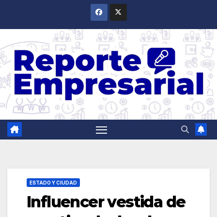
Saltar
al
contenido
ESTADO Y CIUDAD
Influencer vestida de