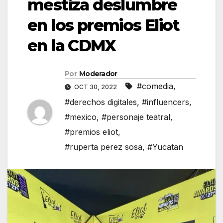
mestiza deslumbre
en los premios Eliot
en la CDMX
Por
Moderador
#comedia
,
OCT 30, 2022
#derechos digitales
,
#influencers
,
#mexico
,
#personaje teatral
,
#premios eliot
,
#ruperta perez sosa
,
#Yucatan