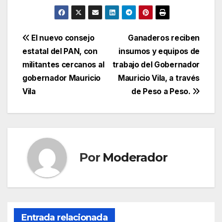
Navegación
El nuevo consejo
Ganaderos reciben
estatal del PAN, con
insumos y equipos de
de
militantes cercanos al
trabajo del Gobernador
entradas
gobernador Mauricio
Mauricio Vila, a través
Vila
de Peso a Peso.
Por
Moderador
Entrada relacionada