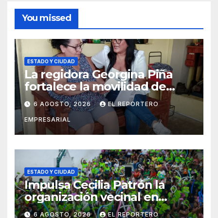
You missed
ESTADO Y CIUDAD
La regidora Georgina Piña
fortalece la movilidad de
adultos mayores con la
6 AGOSTO, 2026
EL REPORTERO
entrega de aparatos
EMPRESARIAL
ortopédicos
ESTADO Y CIUDAD
Impulsa Cecilia Patrón la
organización vecinal en
Mérida y suma a comités de
6 AGOSTO, 2026
EL REPORTERO