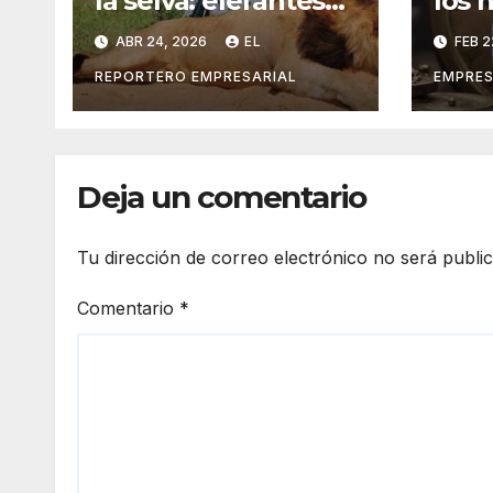
la selva: elefantes
los 
matan a cazador de
mese
ABR 24, 2026
EL
FEB 2
75 años
cale
REPORTERO EMPRESARIAL
EMPRES
Deja un comentario
Tu dirección de correo electrónico no será publi
Comentario
*