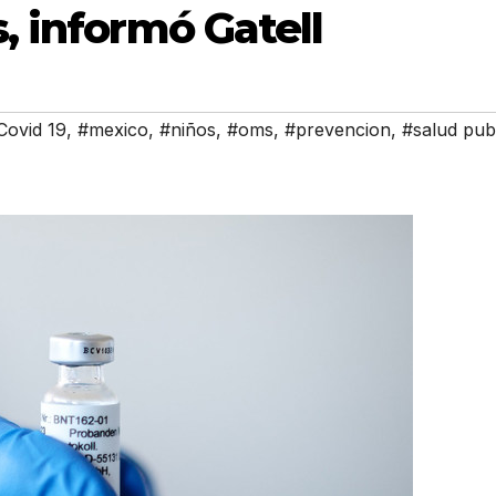
, informó Gatell
Covid 19
,
#mexico
,
#niños
,
#oms
,
#prevencion
,
#salud pub