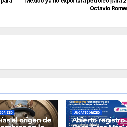
 para
México ya no exportará petróleo para 
Octavio Rome
GORIZED
UNCATEGORIZED
ías el origen de
Abierto registro 