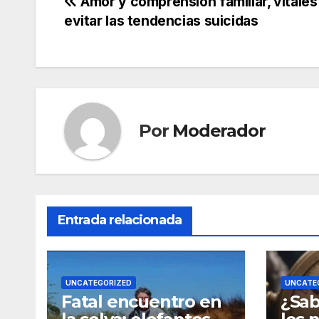
Navegación
Amor y comprensión familiar, vitales
evitar las tendencias suicidas
de
entradas
Por
Moderador
Entrada relacionada
UNCATEGORIZED
UNCATE
Fatal encuentro en
¿Sab