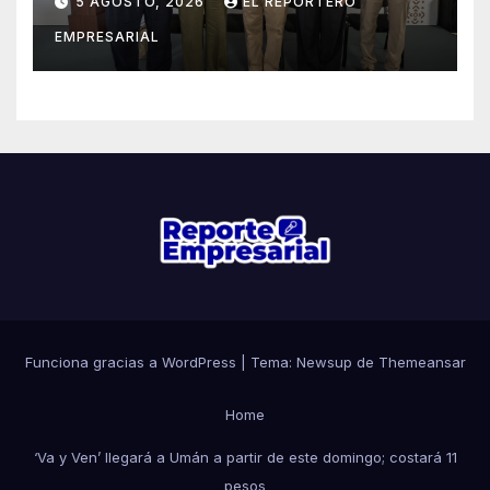
5 AGOSTO, 2026
EL REPORTERO
Maya fortalece la salud de las
EMPRESARIAL
familias yucatecas
Funciona gracias a WordPress
|
Tema: Newsup de
Themeansar
Home
‘Va y Ven’ llegará a Umán a partir de este domingo; costará 11
pesos