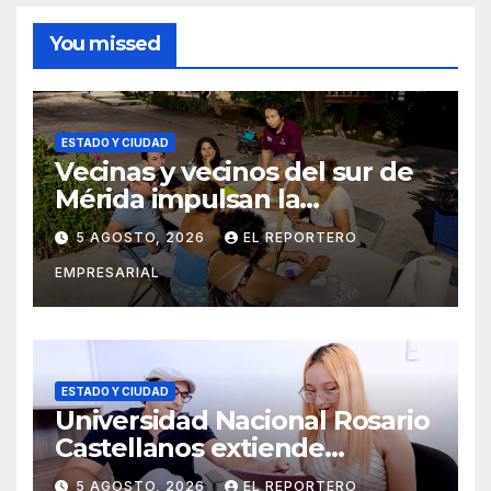
You missed
ESTADO Y CIUDAD
Vecinas y vecinos del sur de
Mérida impulsan la
recuperación de espacios
5 AGOSTO, 2026
EL REPORTERO
comunitarios
EMPRESARIAL
ESTADO Y CIUDAD
Universidad Nacional Rosario
Castellanos extiende
convocatoria de ingreso al 31
5 AGOSTO, 2026
EL REPORTERO