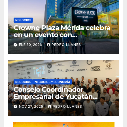
NEGOCIOS
Crowne Plaza Mérida celebra
en un evento con
autoridades y socios su
ENE 30, 2026
PEDRO LLANES
conversión y presenta nueva
oferta de hospitalidad
premium en la ciudad.
NEGOCIOS
NEGOCIOS Y ECONOMÍA
Consejo Coordinador
Empresarial de Yucatán
rechaza alza al impuesto
NOV 27, 2025
PEDRO LLANES
sobre la nómina