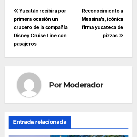
Navegación
Yucatán recibirá por
Reconocimiento a
primera ocasión un
Messina’s, icónica
de
crucero de la compañía
firma yucateca de
entradas
Disney Cruise Line con
pizzas
pasajeros
Por
Moderador
Entrada relacionada