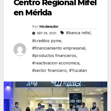
Centro Regional Mifel
en Mérida
Por
Moderador
#banca mifel
,
SEP 29, 2021
#creditos pyme
,
#financiamiento empresarial
,
#productos financieros
,
#reactivacion economica
,
#sector financiero
,
#Yucatan