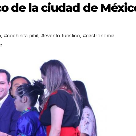
ico de la ciudad de Méxic
o
,
#cochinita pibil
,
#evento turistico
,
#gastronomia
,
n