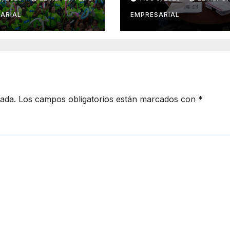
nal en Mérida y
Seguridad en el
 a comités de
ARIAL
EMPRESARIAL
ancia en la
ención social
delito
cada.
Los campos obligatorios están marcados con
*