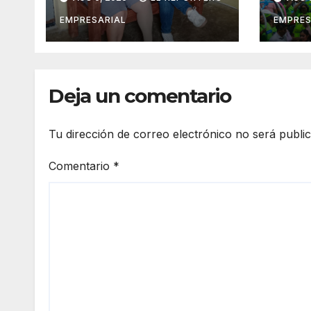
movilidad de
veci
adultos mayores
suma
EMPRESARIAL
EMPRES
con la entrega de
vigil
aparatos
prev
ortopédicos
del 
Deja un comentario
Tu dirección de correo electrónico no será publi
Comentario
*