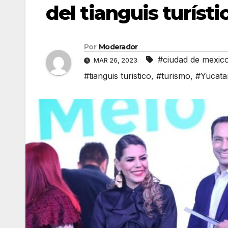
del tianguis turíst
Por
Moderador
#ciudad de mexic
MAR 26, 2023
#tianguis turistico
,
#turismo
,
#Yucata