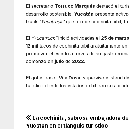
El secretario
Torruco Marqués
destacó el turi
desarrollo sostenible.
Yucatán
presenta activa
truck
“Yucatruck”
que ofrece cochinita pibil, 
El
“Yucatruck”
inició actividades el
25 de marz
12 mil
tacos de cochinita pibil gratuitamente en
promover el estado a través de su gastronomía
comenzó en
julio
de
2022
.
El gobernador
Vila Dosal
supervisó el stand d
turístico donde los estados exhibirán sus prod
Navegación
La cochinita, sabrosa embajadora de
Yucatan en el tianguis turistico.