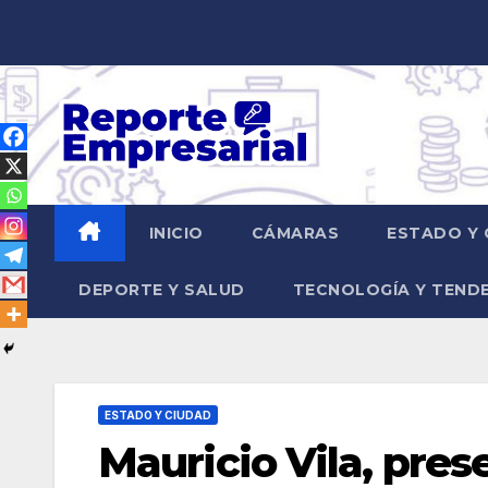
Saltar
al
contenido
INICIO
CÁMARAS
ESTADO Y 
DEPORTE Y SALUD
TECNOLOGÍA Y TEND
ESTADO Y CIUDAD
Mauricio Vila, pres