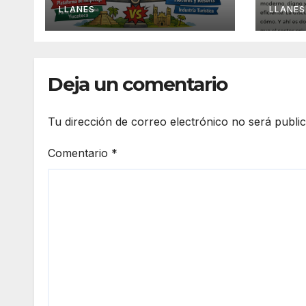
hospedaje en
LLANES
LLANES
Yucatán
Deja un comentario
Tu dirección de correo electrónico no será publi
Comentario
*