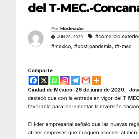
del T-MEC.-Concan
Por
Moderador
#comercio exterio
JUN 28, 2020
#mexico
,
#post pandemia
,
#t-mec
Comparte
Ciudad de México
,
26 de junio de 2020
.-
Jos
destacó que con la entrada en vigor del T-
ME
favorable para incrementar la inversión naciona
El líder empresarial señaló que las nuevas reg
atraer empresas que busquen acceder al merca