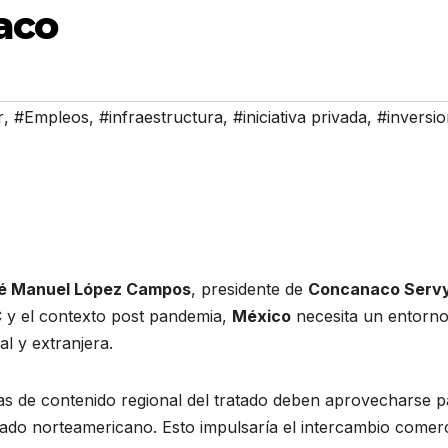
aco
r
,
#Empleos
,
#infraestructura
,
#iniciativa privada
,
#inversi
é Manuel López Campos
, presidente de
Concanaco Servy
C
y el contexto post pandemia,
México
necesita un entorn
l y extranjera.
las de contenido regional del tratado deben aprovecharse p
do norteamericano. Esto impulsaría el intercambio comerc