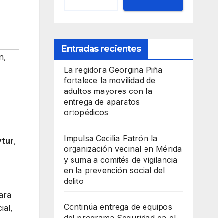
Entradas recientes
on
,
La regidora Georgina Piña
fortalece la movilidad de
adultos mayores con la
entrega de aparatos
ortopédicos
Impulsa Cecilia Patrón la
tur
,
organización vecinal en Mérida
o
y suma a comités de vigilancia
en la prevención social del
delito
ara
Continúa entrega de equipos
ial,
del programa Seguridad en el