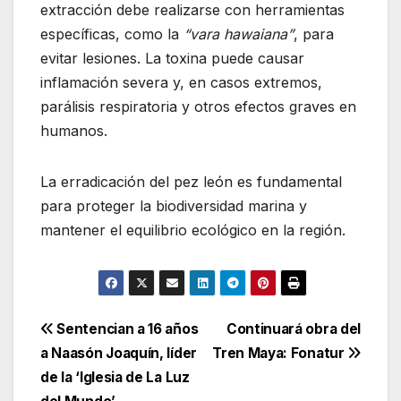
extracción debe realizarse con herramientas
específicas, como la
“vara hawaiana”
, para
evitar lesiones. La toxina puede causar
inflamación severa y, en casos extremos,
parálisis respiratoria y otros efectos graves en
humanos.
La erradicación del pez león es fundamental
para proteger la biodiversidad marina y
mantener el equilibrio ecológico en la región.
Navegación
Sentencian a 16 años
Continuará obra del
a Naasón Joaquín, líder
Tren Maya: Fonatur
de
de la ‘Iglesia de La Luz