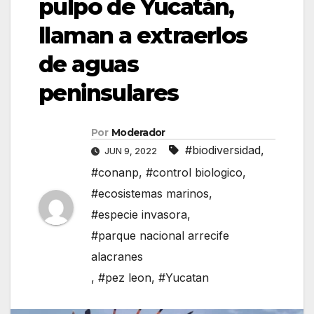
pulpo de Yucatán,
llaman a extraerlos
de aguas
peninsulares
Por
Moderador
#biodiversidad
,
JUN 9, 2022
#conanp
,
#control biologico
,
#ecosistemas marinos
,
#especie invasora
,
#parque nacional arrecife
alacranes
,
#pez leon
,
#Yucatan