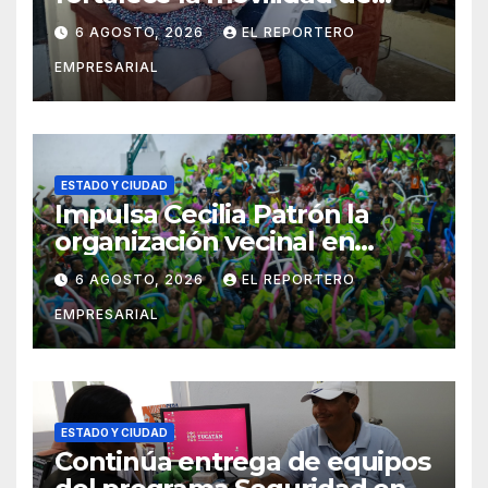
adultos mayores con la
6 AGOSTO, 2026
EL REPORTERO
entrega de aparatos
EMPRESARIAL
ortopédicos
ESTADO Y CIUDAD
Impulsa Cecilia Patrón la
organización vecinal en
Mérida y suma a comités de
6 AGOSTO, 2026
EL REPORTERO
vigilancia en la prevención
EMPRESARIAL
social del delito
ESTADO Y CIUDAD
Continúa entrega de equipos