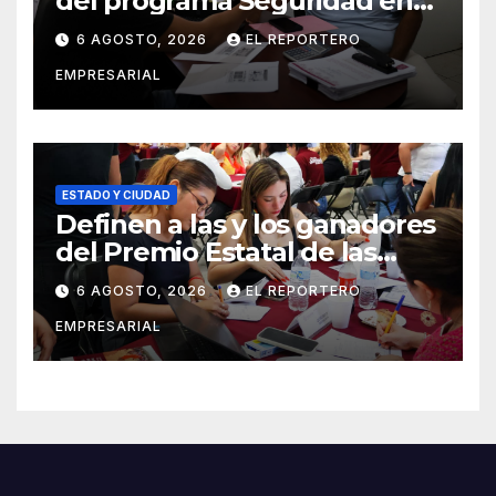
del programa Seguridad en
el Mar
6 AGOSTO, 2026
EL REPORTERO
EMPRESARIAL
ESTADO Y CIUDAD
Definen a las y los ganadores
del Premio Estatal de las
Juventudes 2026
6 AGOSTO, 2026
EL REPORTERO
EMPRESARIAL