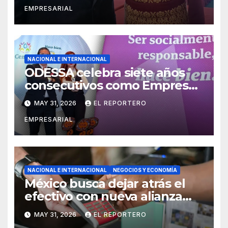
EMPRESARIAL
yucatecas
NACIONAL E INTERNACIONAL
ODESSA celebra siete años
consecutivos como Empresa
Socialmente Responsable
MAY 31, 2026
EL REPORTERO
EMPRESARIAL
NACIONAL E INTERNACIONAL
NEGOCIOS Y ECONOMÍA
México busca dejar atrás el
efectivo con nueva alianza
entre banca y empresas
MAY 31, 2026
EL REPORTERO