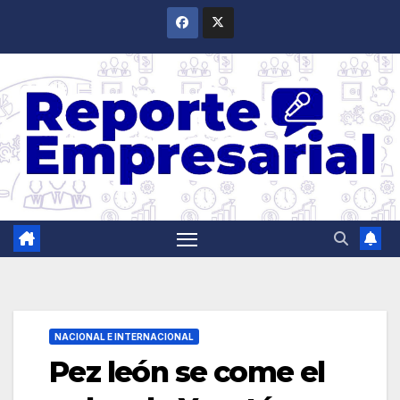
Saltar
al
contenido
NACIONAL E INTERNACIONAL
Pez león se come el