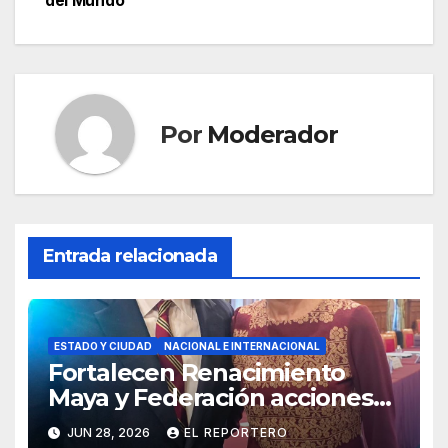
entradas
del Mundo’
Por
Moderador
Entrada relacionada
ESTADO Y CIUDAD
NACIONAL E INTERNACIONAL
Fortalecen Renacimiento
Maya y Federación acciones
para consolidar un sistema de
JUN 28, 2026
EL REPORTERO
salud digno para las familias