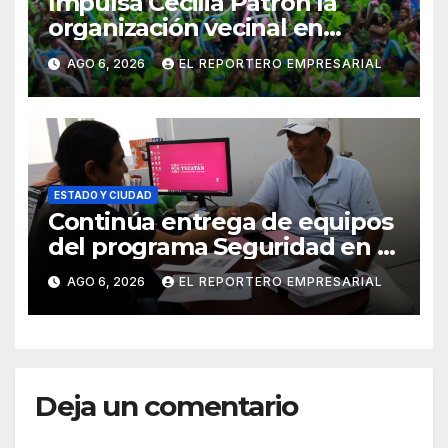
Impulsa Cecilia Patrón la
organización vecinal en
Mérida y suma a comités de
AGO 6, 2026
EL REPORTERO EMPRESARIAL
vigilancia en la prevención
social del delito
ESTADO Y CIUDAD
Continúa entrega de equipos
del programa Seguridad en el
Mar
AGO 6, 2026
EL REPORTERO EMPRESARIAL
Deja un comentario