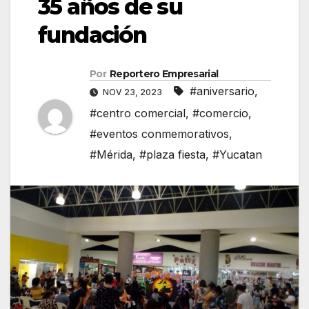
35 años de su
fundación
Por
Reportero Empresarial
#aniversario
,
NOV 23, 2023
#centro comercial
,
#comercio
,
#eventos conmemorativos
,
#Mérida
,
#plaza fiesta
,
#Yucatan