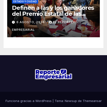
ESTADO Y CIUDAD
Definen a las y los ganadores
del Premio Estatal de las
Juventudes 2026
6 AGOSTO, 2026
EL REPORTERO
EMPRESARIAL
Funciona gracias a WordPress
|
Tema: Newsup de
Themeansar