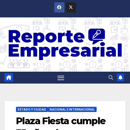
Saltar
al
contenido
ESTADO Y CIUDAD
NACIONAL E INTERNACIONAL
Plaza Fiesta cumple