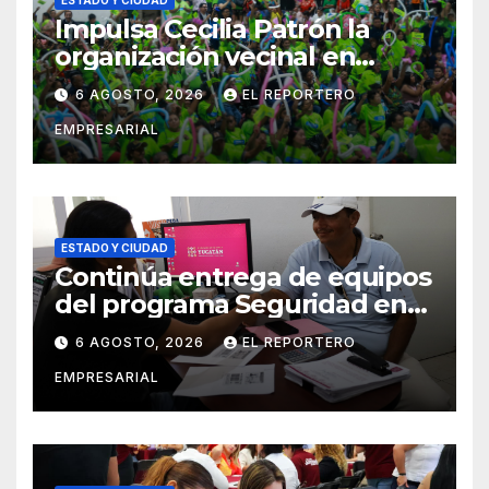
Impulsa Cecilia Patrón la
organización vecinal en
Mérida y suma a comités de
6 AGOSTO, 2026
EL REPORTERO
vigilancia en la prevención
EMPRESARIAL
social del delito
ESTADO Y CIUDAD
Continúa entrega de equipos
del programa Seguridad en
el Mar
6 AGOSTO, 2026
EL REPORTERO
EMPRESARIAL