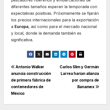
pescadores ribereños y embarcaciones de
diferentes tamaños esperan la temporada con
expectativas positivas. Próximamente se fijarán
los precios internacionales para la exportación
a
Europa
, así como para el mercado nacional
y local, donde la demanda también es
significativa.
Navegación
Antonio Walker
Carlos Slim y Germán
anuncia construcción
Larrea harían alianza
de
de primera fábrica de
por compra de
entradas
contenedores de
Banamex
México