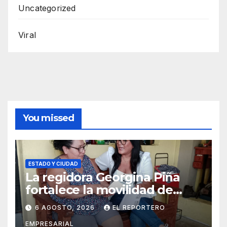
Uncategorized
Viral
You missed
ESTADO Y CIUDAD
La regidora Georgina Piña
fortalece la movilidad de
adultos mayores con la
6 AGOSTO, 2026
EL REPORTERO
entrega de aparatos
EMPRESARIAL