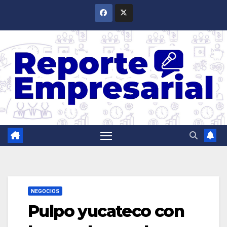
Saltar
al
contenido
NEGOCIOS
Pulpo yucateco con