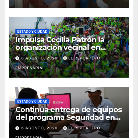
ortopédicos
ESTADO Y CIUDAD
Impulsa Cecilia Patrón la
organización vecinal en
Mérida y suma a comités de
6 AGOSTO, 2026
EL REPORTERO
vigilancia en la prevención
EMPRESARIAL
social del delito
ESTADO Y CIUDAD
Continúa entrega de equipos
del programa Seguridad en
el Mar
6 AGOSTO, 2026
EL REPORTERO
EMPRESARIAL