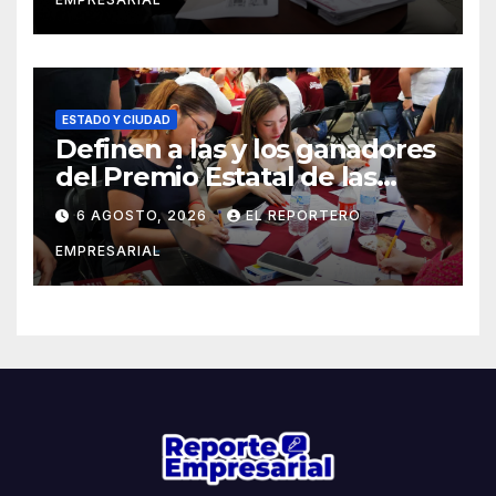
ESTADO Y CIUDAD
Definen a las y los ganadores
del Premio Estatal de las
Juventudes 2026
6 AGOSTO, 2026
EL REPORTERO
EMPRESARIAL