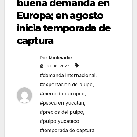
buena demanda en
Europa; en agosto
inicia temporada de
captura
Por
Moderador
JUL 18, 2022
#demanda internacional
,
#exportacion de pulpo
,
#mercado europeo
,
#pesca en yucatan
,
#precios del pulpo
,
#pulpo yucateco
,
#temporada de captura