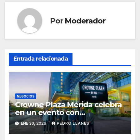
Por
Moderador
Entrada relacionada
NEGOCIOS
Crowne Plaza Mérida celebra
en un evento con
autoridades y socios su
ENE 30, 2026
PEDRO LLANES
conversión y presenta nueva
oferta de hospitalidad