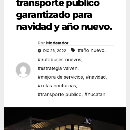
transporte publico
garantizado para
navidad y año nuevo.
Por
Moderador
#año nuevo
,
DIC 26, 2022
#autobuses nuevos
,
#estrategia vaiven
,
#mejora de servicios
,
#navidad
,
#rutas nocturnas
,
#transporte publico
,
#Yucatan