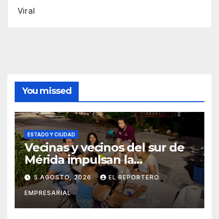
Viral
You missed
ESTADO Y CIUDAD
Vecinas y vecinos del sur de
Mérida impulsan la
recuperación de espacios
5 AGOSTO, 2026
EL REPORTERO
comunitarios
EMPRESARIAL