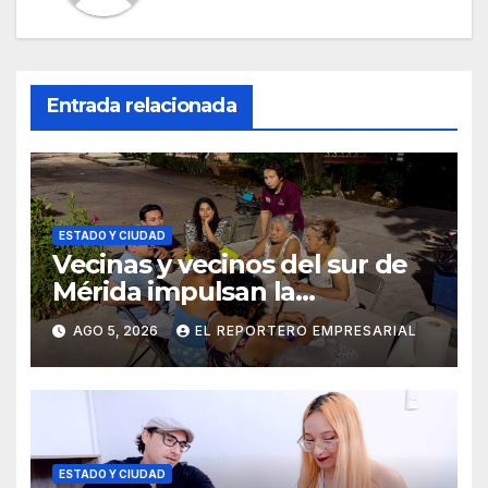
Entrada relacionada
ESTADO Y CIUDAD
Vecinas y vecinos del sur de
Mérida impulsan la
recuperación de espacios
AGO 5, 2026
EL REPORTERO EMPRESARIAL
comunitarios
ESTADO Y CIUDAD