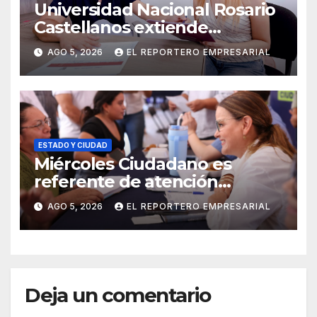
Universidad Nacional Rosario
Castellanos extiende
convocatoria de ingreso al 31
AGO 5, 2026
EL REPORTERO EMPRESARIAL
de agosto
ESTADO Y CIUDAD
Miércoles Ciudadano es
referente de atención
oportuna y clara para las y los
AGO 5, 2026
EL REPORTERO EMPRESARIAL
meridanos; Cecilia Patrón
Deja un comentario