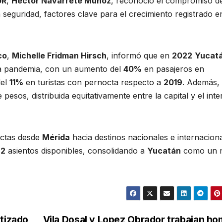
UR
,
Héctor Navarrete Muñoz
, reconoció el compromiso de
a seguridad, factores clave para el crecimiento registrado e
co
,
Michelle Fridman Hirsch
, informó que en
2022
Yucat
 la pandemia, con un aumento del
40%
en pasajeros en
del
11%
en turistas con pernocta respecto a
2019
. Además, 
 pesos, distribuida equitativamente entre la capital y el inte
ectas desde
Mérida
hacia destinos nacionales e internaciona
92
asientos disponibles, consolidando a
Yucatán
como un 
ntizado
Vila Dosal y Lopez Obrador trabajan h