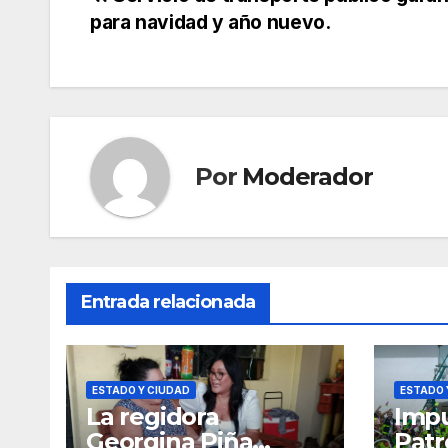
Navegación
para navidad y año nuevo.
de
entradas
Por
Moderador
Entrada relacionada
ESTADO Y CIUDAD
ESTADO 
La regidora
Impu
Georgina Piña
Patr