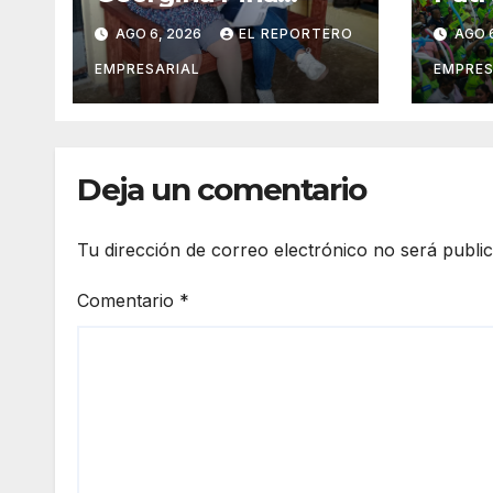
fortalece la
orga
AGO 6, 2026
EL REPORTERO
AGO 
movilidad de
veci
adultos mayores
suma
EMPRESARIAL
EMPRES
con la entrega de
vigil
aparatos
prev
ortopédicos
del 
Deja un comentario
Tu dirección de correo electrónico no será publi
Comentario
*