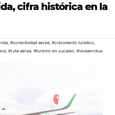
a, cifra histórica en la
rida
,
#conectividad aerea
,
#crecimiento turistico
,
tica
,
#ruta aerea
,
#turismo en yucatan
,
#vivaaerobus