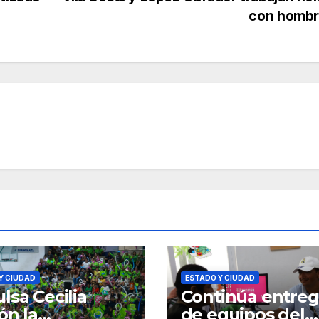
con hombr
Y CIUDAD
ESTADO Y CIUDAD
lsa Cecilia
Continúa entre
ón la
de equipos del