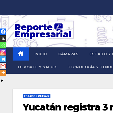
Saltar
al
contenido
INICIO
CÁMARAS
ESTADO Y 
DEPORTE Y SALUD
TECNOLOGÍA Y TEND
ESTADO Y CIUDAD
Yucatán registra 3 