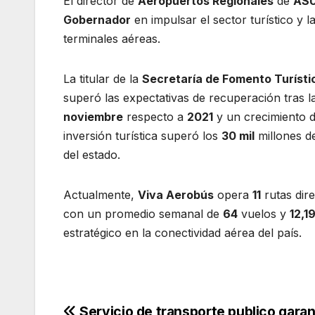
El director de
Aeropuertos Regionales
de
AS
Gobernador
en impulsar el sector turístico y l
terminales aéreas.
La titular de la
Secretaría de Fomento Turísti
superó las expectativas de recuperación tras
noviembre
respecto a
2021
y un crecimiento 
inversión turística superó los
30 mil
millones de
del estado.
Actualmente,
Viva Aerobús
opera
11
rutas dir
con un promedio semanal de
64
vuelos y
12,1
estratégico en la conectividad aérea del país.
Servicio de transporte publico gara