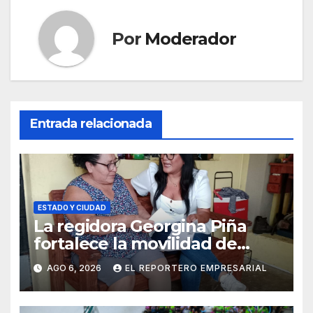
Por
Moderador
Entrada relacionada
ESTADO Y CIUDAD
La regidora Georgina Piña
fortalece la movilidad de
adultos mayores con la
AGO 6, 2026
EL REPORTERO EMPRESARIAL
entrega de aparatos
ortopédicos