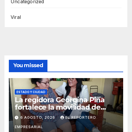
Uncategorized
Viral
You missed
ESTADO Y CIUDAD
La regidora Georgina Piña
fortalece la movilidad de
adultos mayores con la
6 AGOSTO, 2026
EL REPORTERO
entrega de aparatos
EMPRESARIAL
ortopédicos