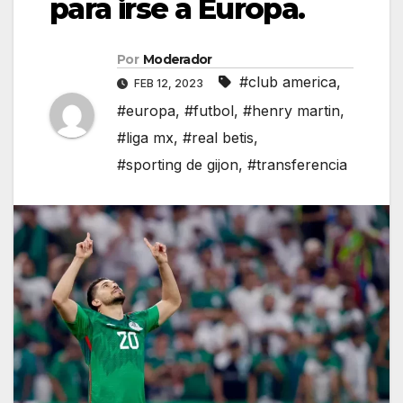
para irse a Europa.
Por
Moderador
#club america
,
FEB 12, 2023
#europa
,
#futbol
,
#henry martin
,
#liga mx
,
#real betis
,
#sporting de gijon
,
#transferencia