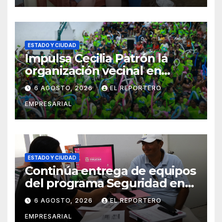
ESTADO Y CIUDAD
Impulsa Cecilia Patrón la
organización vecinal en
Mérida y suma a comités de
6 AGOSTO, 2026
EL REPORTERO
vigilancia en la prevención
EMPRESARIAL
social del delito
ESTADO Y CIUDAD
Continúa entrega de equipos
del programa Seguridad en
el Mar
6 AGOSTO, 2026
EL REPORTERO
EMPRESARIAL