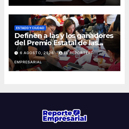
ESTADO Y CIUDAD
Definen a las y los ganadores
del Premio Estatal de las
Juventudes 2026
6 AGOSTO, 2026
EL REPORTERO
EMPRESARIAL