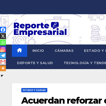
Saltar
al
contenido
INICIO
CÁMARAS
ESTADO Y 
DEPORTE Y SALUD
TECNOLOGÍA Y TEND
ESTADO Y CIUDAD
Acuerdan reforzar 