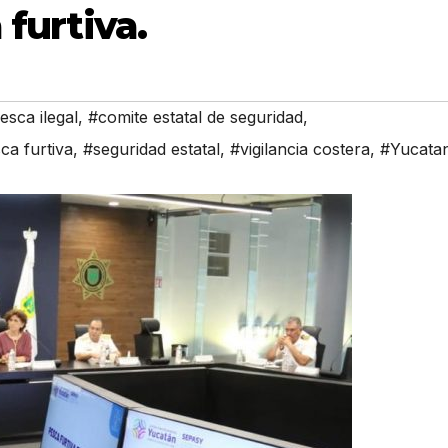
 furtiva.
esca ilegal
,
#comite estatal de seguridad
,
ca furtiva
,
#seguridad estatal
,
#vigilancia costera
,
#Yucata