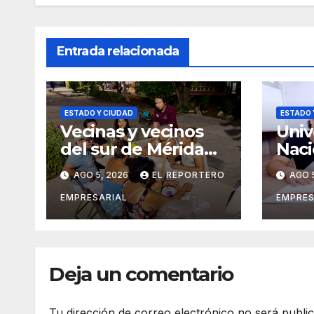
Entrada relacionada
ESTADO Y CIUDAD
ESTADO 
Vecinas y vecinos
Univ
del sur de Mérida
Naci
impulsan la
Cast
AGO 5, 2026
EL REPORTERO
AGO 
recuperación de
exti
espacios
conv
EMPRESARIAL
EMPRES
comunitarios
ingr
agos
Deja un comentario
Tu dirección de correo electrónico no será publi