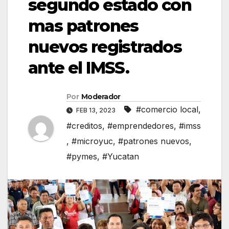
segundo estado con
mas patrones
nuevos registrados
ante el IMSS.
Por
Moderador
#comercio local
,
FEB 13, 2023
#creditos
,
#emprendedores
,
#imss
,
#microyuc
,
#patrones nuevos
,
#pymes
,
#Yucatan