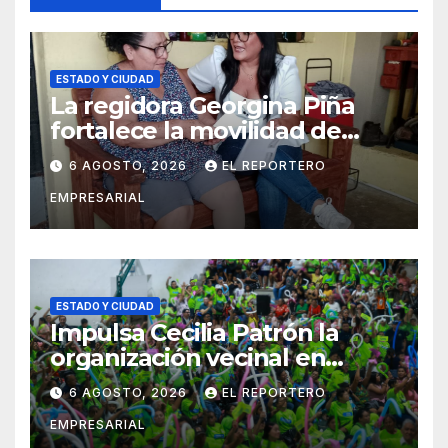
ESTADO Y CIUDAD
La regidora Georgina Piña
fortalece la movilidad de
adultos mayores con la
6 AGOSTO, 2026
EL REPORTERO
entrega de aparatos
EMPRESARIAL
ortopédicos
ESTADO Y CIUDAD
Impulsa Cecilia Patrón la
organización vecinal en
Mérida y suma a comités de
6 AGOSTO, 2026
EL REPORTERO
vigilancia en la prevención
EMPRESARIAL
social del delito