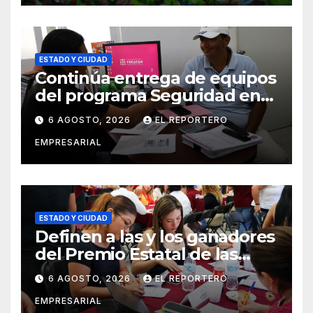
ESTADO Y CIUDAD
Continúa entrega de equipos
del programa Seguridad en
el Mar
6 AGOSTO, 2026
EL REPORTERO
EMPRESARIAL
ESTADO Y CIUDAD
Definen a las y los ganadores
del Premio Estatal de las
Juventudes 2026
6 AGOSTO, 2026
EL REPORTERO
EMPRESARIAL