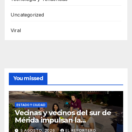
Uncategorized
Viral
You missed
ESTADO Y CIUDAD
Vecinas y vecinos del sur de
Mérida impulsan la
recuperación de espacios
5 AGOSTO, 2026
EL REPORTERO