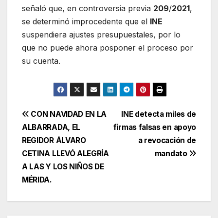
señaló que, en controversia previa
209
/
2021
,
se determinó improcedente que el
INE
suspendiera ajustes presupuestales, por lo
que no puede ahora posponer el proceso por
su cuenta.
Navegación
CON NAVIDAD EN LA
INE detecta miles de
ALBARRADA, EL
firmas falsas en apoyo
de
REGIDOR ÁLVARO
a revocación de
entradas
CETINA LLEVÓ ALEGRÍA
mandato
A LAS Y LOS NIÑOS DE
MÉRIDA.