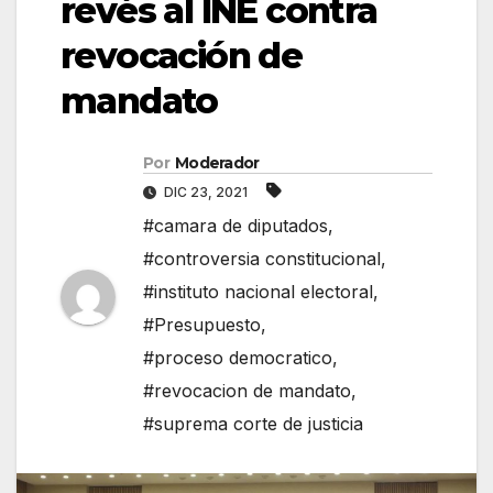
revés al INE contra
revocación de
mandato
Por
Moderador
DIC 23, 2021
#camara de diputados
,
#controversia constitucional
,
#instituto nacional electoral
,
#Presupuesto
,
#proceso democratico
,
#revocacion de mandato
,
#suprema corte de justicia