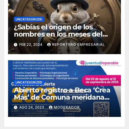
UNCATEGORIZED
¿Sabías el origen de los
nombres en los meses del
calendario?
FEB 22, 2024
REPORTERO EMPRESARIAL
UNCATEGORIZED
Abierto registro a Beca ‘Crea
Más’ de Comuna meridana
para jóvenes emprendedores
AGO 24, 2023
MODERADOR