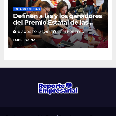
ESTADO Y CIUDAD
Definen a las y los ganadores
del Premio Estatal de las
Juventudes 2026
6 AGOSTO, 2026
EL REPORTERO
EMPRESARIAL