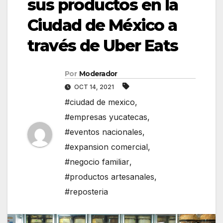
sus productos en la
Ciudad de México a
través de Uber Eats
Por
Moderador
OCT 14, 2021
#ciudad de mexico
,
#empresas yucatecas
,
#eventos nacionales
,
#expansion comercial
,
#negocio familiar
,
#productos artesanales
,
#reposteria