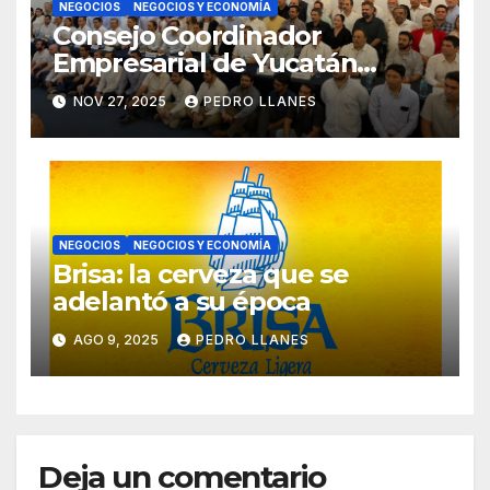
NEGOCIOS
NEGOCIOS Y ECONOMÍA
Consejo Coordinador
Empresarial de Yucatán
rechaza alza al impuesto
NOV 27, 2025
PEDRO LLANES
sobre la nómina
NEGOCIOS
NEGOCIOS Y ECONOMÍA
Brisa: la cerveza que se
adelantó a su época
AGO 9, 2025
PEDRO LLANES
Deja un comentario