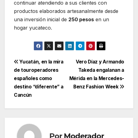
continuar atendiendo a sus clientes con
productos elaborados artesanalmente desde
una inversión inicial de
250 pesos
en un
hogar yucateco.
Navegación
Yucatán, en la mira
Vero Díaz y Armando
de touroperadores
Takeda engalanan a
de
españoles como
Mérida en la Mercedes-
entradas
destino “diferente” a
Benz Fashion Week
Cancún
Por
Moderador