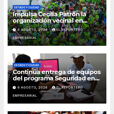
ESTADO Y CIUDAD
Impulsa Cecilia Patrón la
organización vecinal en
Mérida y suma a comités de
6 AGOSTO, 2026
EL REPORTERO
vigilancia en la prevención
EMPRESARIAL
social del delito
ESTADO Y CIUDAD
Continúa entrega de equipos
del programa Seguridad en
el Mar
6 AGOSTO, 2026
EL REPORTERO
EMPRESARIAL