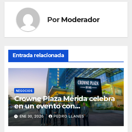
Por
Moderador
Entrada relacionada
NEGOCIOS
Crowne Plaza Mérida celebra
en un evento con
autoridades y socios su
ENE 30, 2026
PEDRO LLANES
conversión y presenta nueva
oferta de hospitalidad