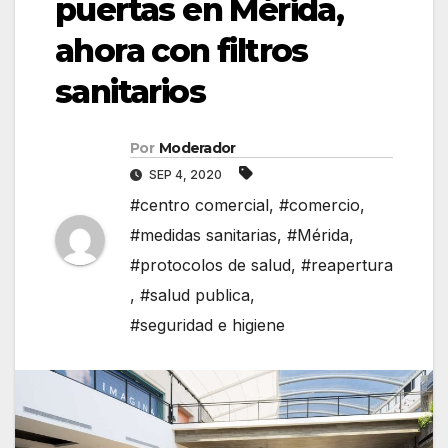
puertas en Mérida,
ahora con filtros
sanitarios
Por
Moderador
SEP 4, 2020
#centro comercial
,
#comercio
,
#medidas sanitarias
,
#Mérida
,
#protocolos de salud
,
#reapertura
,
#salud publica
,
#seguridad e higiene