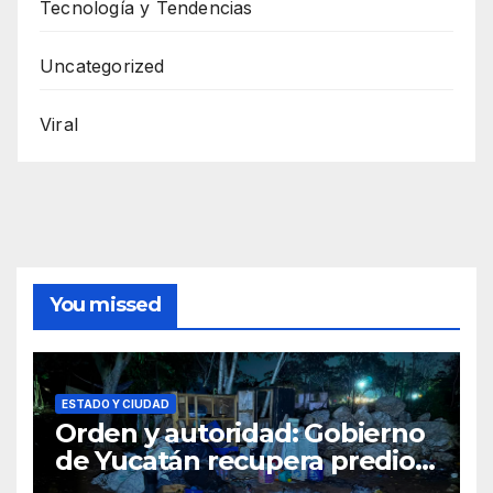
Tecnología y Tendencias
Uncategorized
Viral
You missed
ESTADO Y CIUDAD
Orden y autoridad: Gobierno
de Yucatán recupera predio
estatal invadido en San José