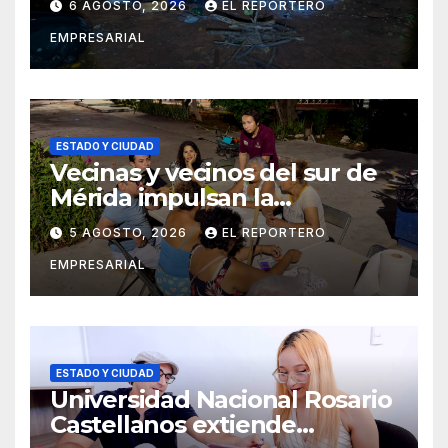
6 AGOSTO, 2026
EL REPORTERO
Tecoh
EMPRESARIAL
ESTADO Y CIUDAD
Vecinas y vecinos del sur de
Mérida impulsan la
recuperación de espacios
5 AGOSTO, 2026
EL REPORTERO
comunitarios
EMPRESARIAL
ESTADO Y CIUDAD
Universidad Nacional Rosario
Castellanos extiende