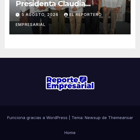
Presidenta Claudia
Sheinbaum, Renacimiento
5 AGOSTO, 2026
EL REPORTERO
Maya fortalece la salud de las
EMPRESARIAL
familias yucatecas
Funciona gracias a WordPress
|
Tema: Newsup de
Themeansar
Home