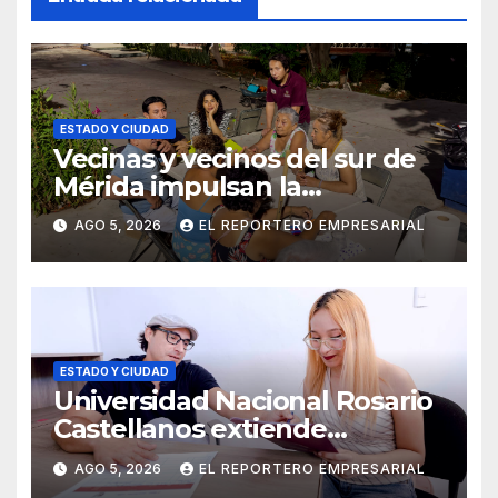
ESTADO Y CIUDAD
Vecinas y vecinos del sur de
Mérida impulsan la
recuperación de espacios
AGO 5, 2026
EL REPORTERO EMPRESARIAL
comunitarios
ESTADO Y CIUDAD
Universidad Nacional Rosario
Castellanos extiende
convocatoria de ingreso al 31
AGO 5, 2026
EL REPORTERO EMPRESARIAL
de agosto