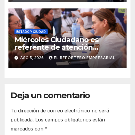
ESTADO Y CIUDAD
Miércoles Ciudadano es
referente de atención
oportuna y clara para las y los
AGO 5, 2026
EL REPORTERO EMPRESARIAL
meridanos; Cecilia Patrón
Deja un comentario
Tu dirección de correo electrónico no será
publicada.
Los campos obligatorios están
marcados con
*