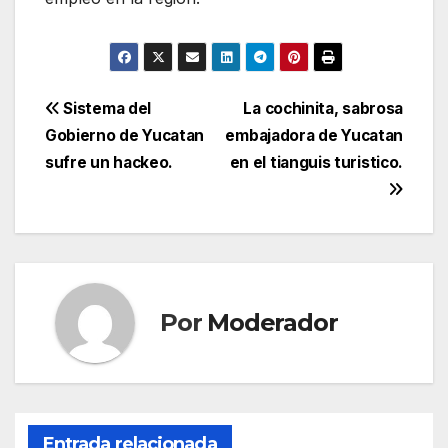
Navegación
Sistema del
La cochinita, sabrosa
Gobierno de Yucatan
embajadora de Yucatan
de
sufre un hackeo.
en el tianguis turistico.
entradas
Por
Moderador
Entrada relacionada