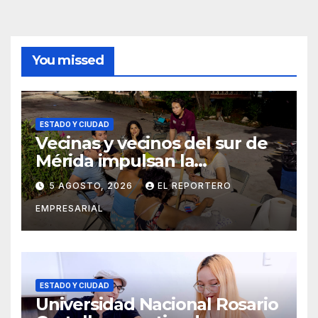
You missed
ESTADO Y CIUDAD
Vecinas y vecinos del sur de
Mérida impulsan la
recuperación de espacios
5 AGOSTO, 2026
EL REPORTERO
comunitarios
EMPRESARIAL
ESTADO Y CIUDAD
Universidad Nacional Rosario