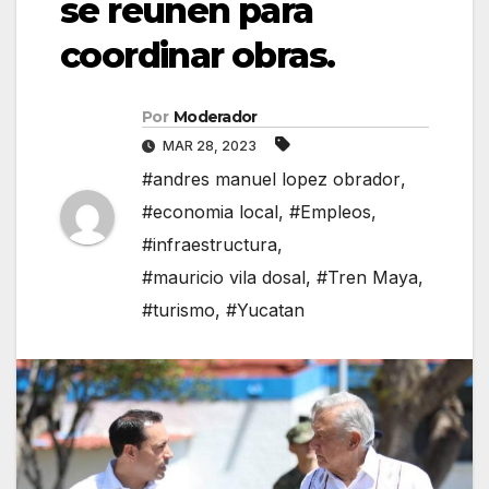
se reunen para
coordinar obras.
Por
Moderador
MAR 28, 2023
#andres manuel lopez obrador
,
#economia local
,
#Empleos
,
#infraestructura
,
#mauricio vila dosal
,
#Tren Maya
,
#turismo
,
#Yucatan