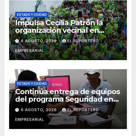
ESTADO Y CIUDAD
Impulsa Cecilia Patrón la
organización vecinal en
Mérida y suma a comités de
6 AGOSTO, 2026
EL REPORTERO
vigilancia en la prevención
EMPRESARIAL
social del delito
ESTADO Y CIUDAD
Continúa entrega de equipos
del programa Seguridad en
el Mar
6 AGOSTO, 2026
EL REPORTERO
EMPRESARIAL