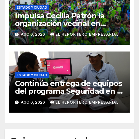
ESTADO Y CIUDAD
Impulsa Cecilia Patrón la
organización vecinal en
Mérida y suma a comités de
AGO 6, 2026
EL REPORTERO EMPRESARIAL
vigilancia en la prevención
social del delito
ESTADO Y CIUDAD
Continúa entrega de equipos
del programa Seguridad en el
Mar
AGO 6, 2026
EL REPORTERO EMPRESARIAL