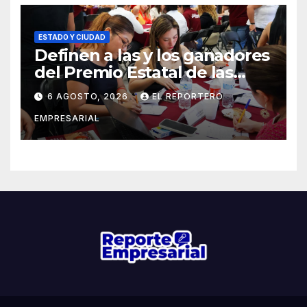
ESTADO Y CIUDAD
Definen a las y los ganadores
del Premio Estatal de las
Juventudes 2026
6 AGOSTO, 2026
EL REPORTERO
EMPRESARIAL