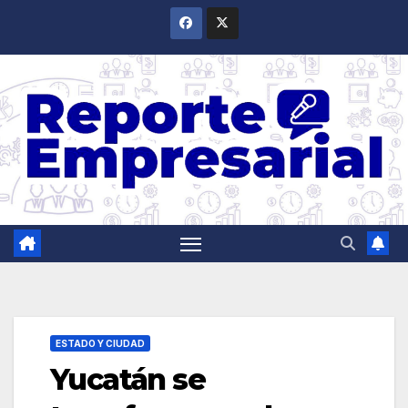
Saltar
al
contenido
ESTADO Y CIUDAD
Yucatán se