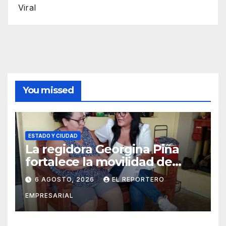
Viral
You missed
ESTADO Y CIUDAD
La regidora Georgina Piña
fortalece la movilidad de
adultos mayores con la
6 AGOSTO, 2026
EL REPORTERO
entrega de aparatos
EMPRESARIAL
ortopédicos