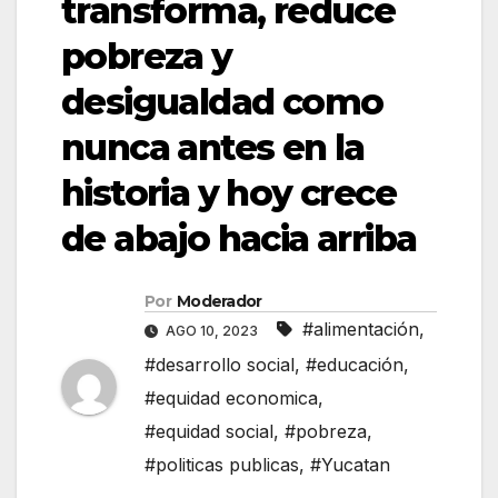
transforma, reduce
pobreza y
desigualdad como
nunca antes en la
historia y hoy crece
de abajo hacia arriba
Por
Moderador
#alimentación
,
AGO 10, 2023
#desarrollo social
,
#educación
,
#equidad economica
,
#equidad social
,
#pobreza
,
#politicas publicas
,
#Yucatan