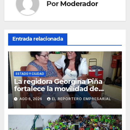
Por
Moderador
Entrada relacionada
ESTADO Y CIUDAD
La regidora Georgina Piña
fortalece la movilidad de
adultos mayores con la
AGO 6, 2026
EL REPORTERO EMPRESARIAL
entrega de aparatos
ortopédicos