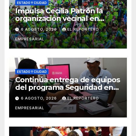
ESTADO Y CIUDAD
Impulsa Cecilia Patrón la
organización vecinal en
Mérida y suma a comités de
6 AGOSTO, 2026
EL REPORTERO
vigilancia en la prevención
EMPRESARIAL
social del delito
ESTADO Y CIUDAD
Continúa entrega de equipos
del programa Seguridad en
el Mar
6 AGOSTO, 2026
EL REPORTERO
EMPRESARIAL