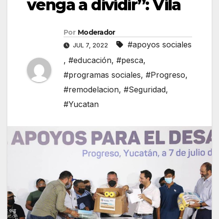
venga a dividir”: Vila
Por
Moderador
#apoyos sociales
JUL 7, 2022
,
#educación
,
#pesca
,
#programas sociales
,
#Progreso
,
#remodelacion
,
#Seguridad
,
#Yucatan