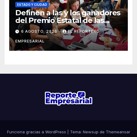
ESTADO Y CIUDAD
Definen a las y los ganadores
del Premio Estatal de las
Juventudes 2026
6 AGOSTO, 2026
EL REPORTERO
EMPRESARIAL
Funciona gracias a WordPress
|
Tema: Newsup de
Themeansar