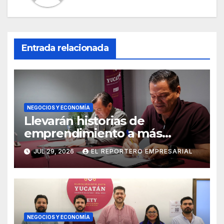
Entrada relacionada
NEGOCIOS Y ECONOMÍA
Llevarán historias de
emprendimiento a más
audiencias
JUL 29, 2026
EL REPORTERO EMPRESARIAL
NEGOCIOS Y ECONOMÍA