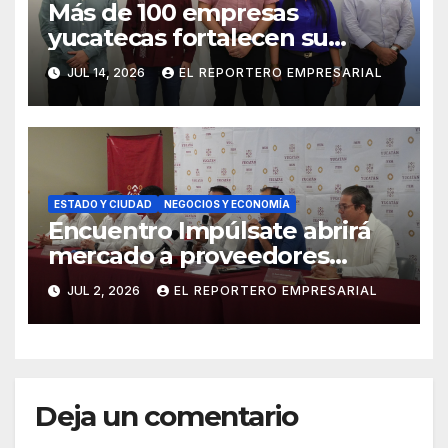
Más de 100 empresas
yucatecas fortalecen su
crecimiento con acceso a
JUL 14, 2026
EL REPORTERO EMPRESARIAL
financiamiento y soluciones
financieras
ESTADO Y CIUDAD
NEGOCIOS Y ECONOMÍA
Encuentro Impúlsate abrirá
mercado a proveedores
locales en restaurantes de
JUL 2, 2026
EL REPORTERO EMPRESARIAL
Yucatán
Deja un comentario