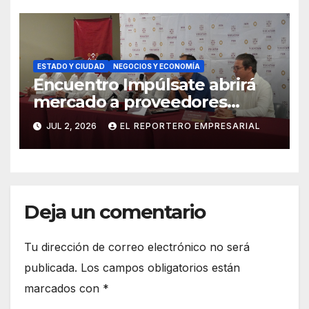
financieras
ESTADO Y CIUDAD
NEGOCIOS Y ECONOMÍA
Encuentro Impúlsate abrirá
mercado a proveedores
locales en restaurantes de
JUL 2, 2026
EL REPORTERO EMPRESARIAL
Yucatán
Deja un comentario
Tu dirección de correo electrónico no será
publicada.
Los campos obligatorios están
marcados con
*