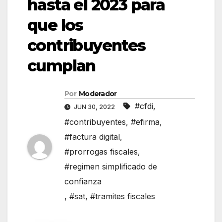
hasta el 2023 para
que los
contribuyentes
cumplan
Por
Moderador
#cfdi
,
JUN 30, 2022
#contribuyentes
,
#efirma
,
#factura digital
,
#prorrogas fiscales
,
#regimen simplificado de
confianza
,
#sat
,
#tramites fiscales