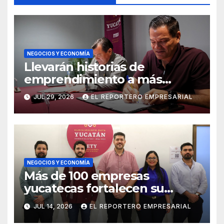
NEGOCIOS Y ECONOMÍA
Llevarán historias de
emprendimiento a más
audiencias
JUL 29, 2026
EL REPORTERO EMPRESARIAL
NEGOCIOS Y ECONOMÍA
Más de 100 empresas
yucatecas fortalecen su
crecimiento con acceso a
JUL 14, 2026
EL REPORTERO EMPRESARIAL
financiamiento y soluciones