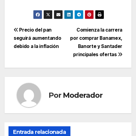
Navegación
Precio del pan
Comienza la carrera
seguirá aumentando
por comprar Banamex,
de
debido a la inflación
Banorte y Santader
entradas
principales ofertas
Por
Moderador
Entrada relacionada