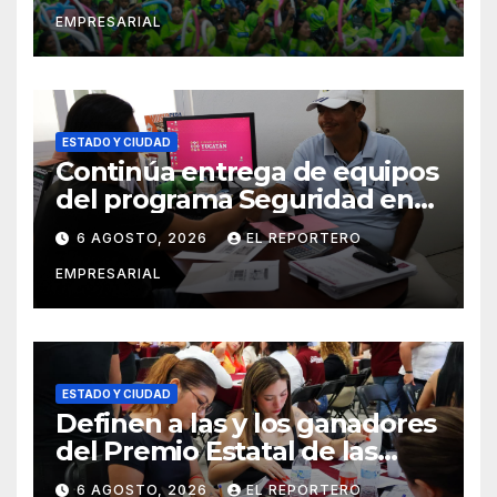
vigilancia en la prevención
EMPRESARIAL
social del delito
ESTADO Y CIUDAD
Continúa entrega de equipos
del programa Seguridad en
el Mar
6 AGOSTO, 2026
EL REPORTERO
EMPRESARIAL
ESTADO Y CIUDAD
Definen a las y los ganadores
del Premio Estatal de las
Juventudes 2026
6 AGOSTO, 2026
EL REPORTERO